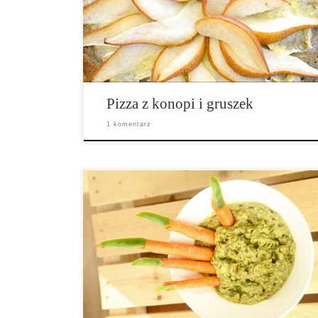
rozpływa się w ustach! Składniki na ciasto: 1,5
szklanki ciepłej wody 1 łyżeczka cukru trzcinowego 1
łyżka drożdży […]
Pizza z konopi i gruszek
1 komentarz
Ilość porcji: pełna miska Składniki: • 3 awokado
(obrane, bez pestek, puree) • sok z 1 limonki • 2
łyżeczki oleju z konopi • 1 łyżka łuskanych nasion
konopi • ½ szklanki czerwonej cebuli pokrojonej w
kostkę • 3 łyżki […]