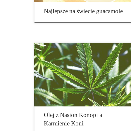
Najlepsze na świecie guacamole
Olej konopny jest stosunkowo nowym produktem w
puli olejów stosowanych w przypadku koni. Olej
konopny jest unikalnym olejem, który zawiera
wszystkie zidentyfikowane niezbędne nienasycone
kwasy tłuszczowe, znane jako omega. Olej konopny
zawiera nie tylko omega 3 i omega 6, ale […]
Olej z Nasion Konopi a
Karmienie Koni