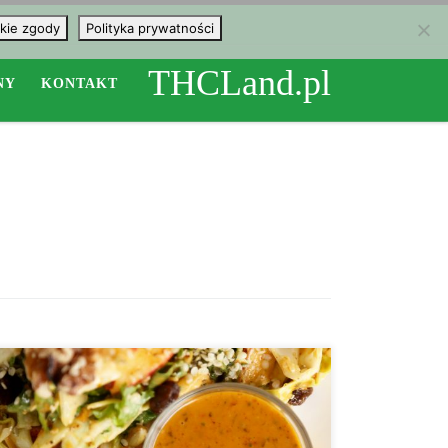
kie zgody
Polityka prywatności
THCLand.pl
NY
KONTAKT
Składniki: 1/4 szklanki oleju konopi 1/2 szklanki
majonezu 4 łyżki sosu tamari 2 łyżki przyprawy cajun
1 łyżka czarnego pieprzu 1 szczypta pieprzu cayenne