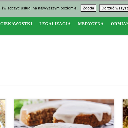
y świadczyć usługi na najwyższym poziomie.
Zgoda
Odrzuć wszyst
CIEKAWOSTKI
LEGALIZACJA
MEDYCYNA
ODMIA
Przepis na pyszne, wilgotne marchewkowe ciasto.
Idealne do porannej lub popołudniowej kawy. Ilość
porcji: 4 – 6 Czas przygotowania: 15 minut Czas