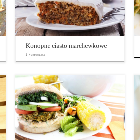
pieczenia: 40 minut • Źródło Omega 3 Składniki na
ciasto: 200g mąki bezglutenowej 70g mąki z
ciecierzycy 2 […]
Konopne ciasto marchewkowe
1 komentarz
Składniki: • 2 jajka • ½ łyżeczki soli • 1½szklanki
startej marchewki • 1 szklanka drobno posiekanej
kapusty • ½ szklanki pokrojonej w kostkę cebuli • 1
łyżeczka czosnku w proszku • ¼ szklanki łuskanych
nasion konopi • ⅓ szklanki […]