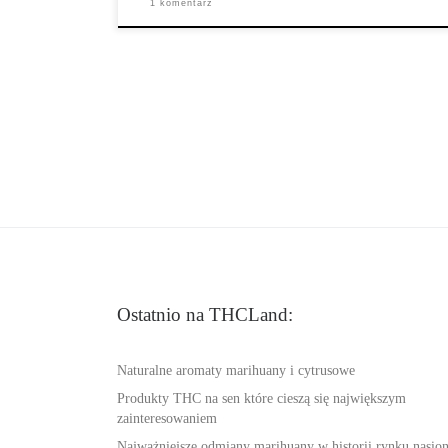
1 komentarz
Ostatnio na THCLand:
Naturalne aromaty marihuany i cytrusowe
Produkty THC na sen które cieszą się największym
zainteresowaniem
Najważniejsze odmiany marihuany w historii rynku nasio