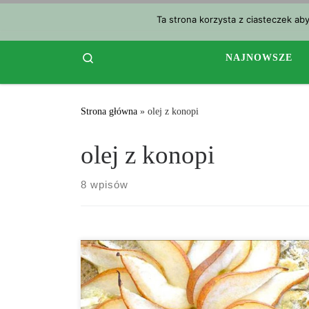
Przejdź do treści
Ta strona korzysta z ciasteczek ab
Search
NAJNOWSZE
Strona główna
»
olej z konopi
olej z konopi
8 wpisów
Czas przygotowania: 2 godziny Czas gotowania: 25
minut Gotowe w: 2.4 godziny Jest to przepis, który
musisz wypróbować, ponieważ ta pizza dosłownie