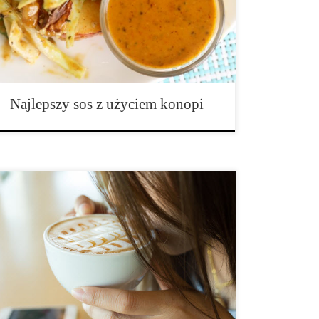
sól do smaku 1. Umieść wszystkie składniki w małej
misce. 2. Dobrze wymieszaj. Świetnie sprawdza się
[…]
Najlepszy sos z użyciem konopi
Składniki: (1 porcja) • 1 szklanka parzonej kawy
(może być także bezkofeinowa), • ¼ szklanki mleka
kokosowego, • 1 łyżka oleju z konopi, • 1-2 żółtka (z
organicznych jaj), • ⅛ łyżeczki zmielonego ziela
angielskiego, • ⅛ łyżeczki gałki muszkatołowej, […]