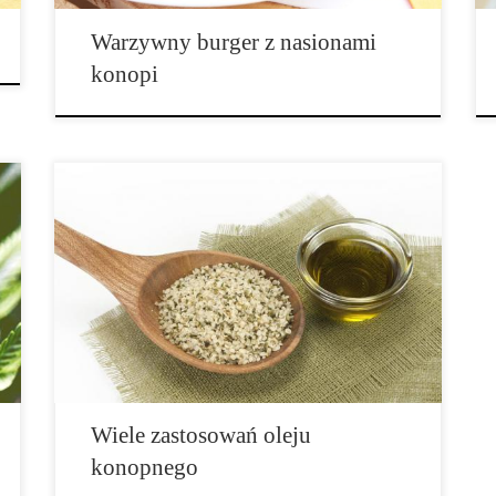
Warzywny burger z nasionami
konopi
Od mydła i oleju spożywczego, poprzez plastik, paliwa
i farby, olej konopny oferuje szeroki zakres
codziennych zastosowań. Poniżej mały przewodnik po
najbardziej podstawowych z nich. Pamiętaj, że
zastosowania te odnoszą się do oleju wykonanego z
konopi oraz nasion konopi, a […]
Wiele zastosowań oleju
konopnego