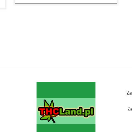
Za
Za
n