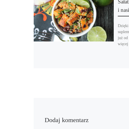
Sała
i na
Dzięki
suplem
już od
więcej
Dodaj komentarz