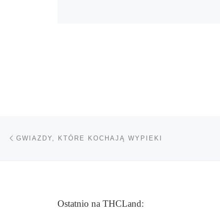
Nawigacja wpisu
Poprzedni wpis
GWIAZDY, KTÓRE KOCHAJĄ WYPIEKI
Ostatnio na THCLand: