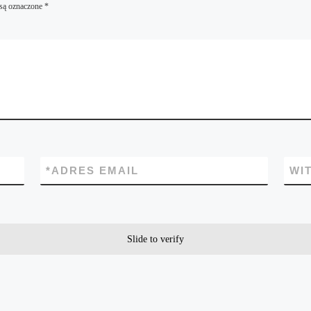
są oznaczone
*
*
ADRES EMAIL
WI
Slide to verify