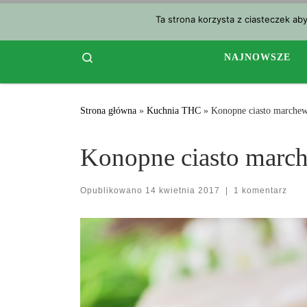
Przejdź do treści
Ta strona korzysta z ciasteczek ab
Search
NAJNOWSZE
Strona główna
»
Kuchnia THC
»
Konopne ciasto marche
Konopne ciasto mar
Opublikowano
14 kwietnia 2017
|
1 komentarz