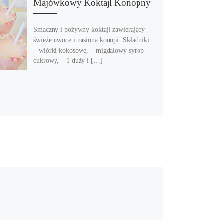
Majówkowy Koktajl Konopny
Smaczny i pożywny koktajl zawierający
świeże owoce i nasiona konopi. Składniki:
– wiórki kokosowe, – migdałowy syrop
cukrowy, – 1 duży i […]