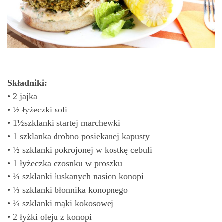
Składniki:
• 2 jajka
• ½ łyżeczki soli
• 1½szklanki startej marchewki
• 1 szklanka drobno posiekanej kapusty
• ½ szklanki pokrojonej w kostkę cebuli
• 1 łyżeczka czosnku w proszku
• ¼ szklanki łuskanych nasion konopi
• ⅓ szklanki błonnika konopnego
• ⅓ szklanki mąki kokosowej
• 2 łyżki oleju z konopi