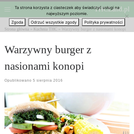
Ta strona korzysta z ciasteczek aby świadczyć usługi na
THCLand.pl
Przejdź do treści
najwyższym poziomie.
Menu
Zgoda
Odrzuć wszystkie zgody
Polityka prywatności
Strona główna
»
Kuchnia THC
»
Warzywny burger z nasionami konopi
Warzywny burger z
nasionami konopi
Opublikowano
5 sierpnia 2016