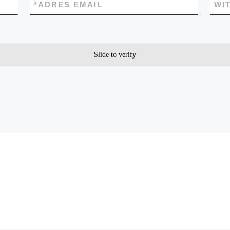
*
ADRES EMAIL
WI
Slide to verify