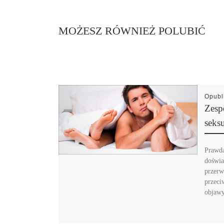
MOŻESZ RÓWNIEŻ POLUBIĆ
Opub
Zesp
seks
Prawdą 
doświa
przerw
przeci
objawy