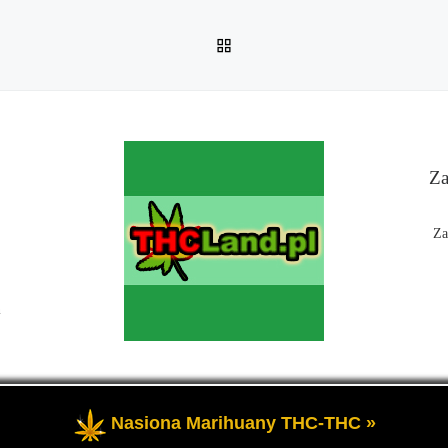
POWRÓT DO LISTY POS
Za
Za
n
Nasiona Marihuany THC-THC »
 Czyli informacje na temat marihuany, konopi i cannabis oraz THC a 