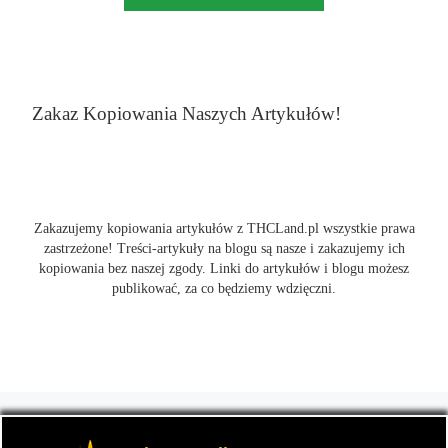
Zakaz Kopiowania Naszych Artykułów!
Zakazujemy kopiowania artykułów z THCLand.pl wszystkie prawa
zastrzeżone! Treści-artykuły na blogu są nasze i zakazujemy ich
kopiowania bez naszej zgody. Linki do artykułów i blogu możesz
publikować, za co będziemy wdzięczni.
© 2026
THCLand.pl
– Wszelkie prawa zastrzeżone
- Czyli
informacje na temat marihuany, konopi i cannabis oraz THC a