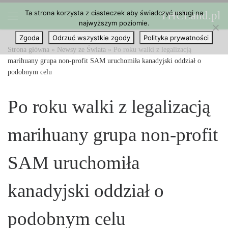
Ta strona korzysta z ciasteczek aby świadczyć usługi na
THCLand.pl
Przejdź do treści
najwyższym poziomie.
Menu
Zgoda
Odrzuć wszystkie zgody
Polityka prywatności
Strona główna
»
Newsy ze Świata
»
Po roku walki z legalizacją
marihuany grupa non-profit SAM uruchomiła kanadyjski oddział o
podobnym celu
Po roku walki z legalizacją
marihuany grupa non-profit
SAM uruchomiła
kanadyjski oddział o
podobnym celu