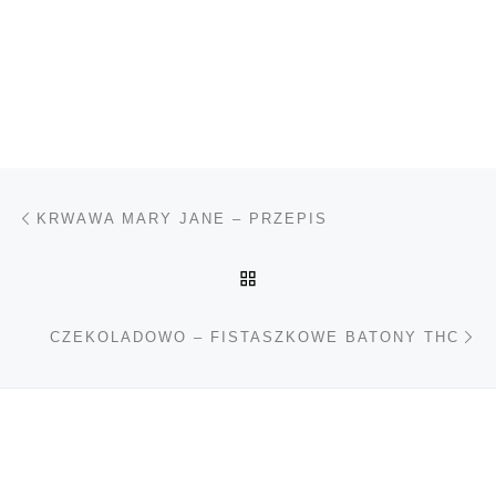
Nawigacja wpisu
Poprzedni wpis
KRWAWA MARY JANE – PRZEPIS
POWRÓT DO LISTY POS
Na
CZEKOLADOWO – FISTASZKOWE BATONY THC