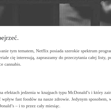
bejrzeć.
wanie tym tematem, Netflix posiada szerokie spektrum prog
eriale cię interesują, zapraszamy do przeczytania całej listy,
e cannabis.
 na efektach jedzenia w knajpach typu McDonald’s i który z
 wpływ fast foodów na nasze zdrowie. Jedynym sposobem, w j
onald’s – i to przez cały miesiąc.