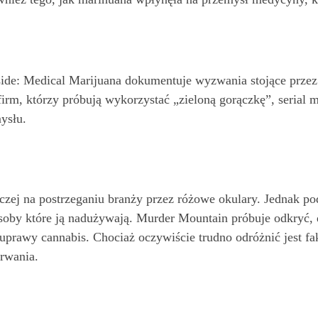
side: Medical Marijuana dokumentuje wyzwania stojące prz
firm, którzy próbują wykorzystać „zieloną gorączkę”, serial
ysłu.
czej na postrzeganiu branży przez różowe okulary. Jednak pod
 osoby które ją nadużywają. Murder Mountain próbuje odkryć, 
uprawy cannabis. Chociaż oczywiście trudno odróżnić jest fa
trwania.