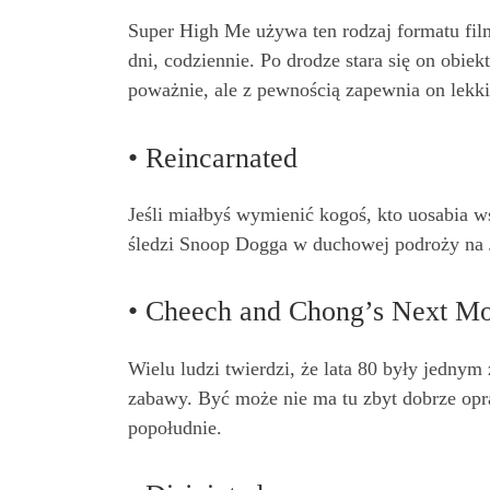
Super High Me używa ten rodzaj formatu film
dni, codziennie. Po drodze stara się on obie
poważnie, ale z pewnością zapewnia on lekki 
• Reincarnated
Jeśli miałbyś wymienić kogoś, kto uosabia 
śledzi Snoop Dogga w duchowej podroży na 
• Cheech and Chong’s Next M
Wielu ludzi twierdzi, że lata 80 były jedny
zabawy. Być może nie ma tu zbyt dobrze opra
popołudnie.