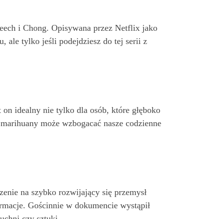
heech i Chong. Opisywana przez Netflix jako
le tylko jeśli podejdziesz do tej serii z
 on idealny nie tylko dla osób, które głęboko
na marihuany może wzbogacać nasze codzienne
nie na szybko rozwijający się przemysł
ormacje. Gościnnie w dokumencie wystąpił
chni czy sztuki.