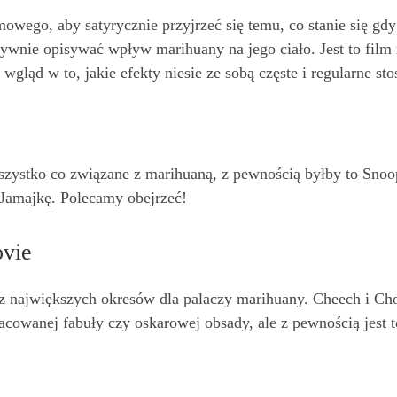
owego, aby satyrycznie przyjrzeć się temu, co stanie się gd
ktywnie opisywać wpływ marihuany na jego ciało. Jest to film 
wgląd w to, jakie efekty niesie ze sobą częste i regularne s
wszystko co związane z marihuaną, z pewnością byłby to Sn
Jamajkę. Polecamy obejrzeć!
ovie
m z największych okresów dla palaczy marihuany. Cheech i C
cowanej fabuły czy oskarowej obsady, ale z pewnością jest 