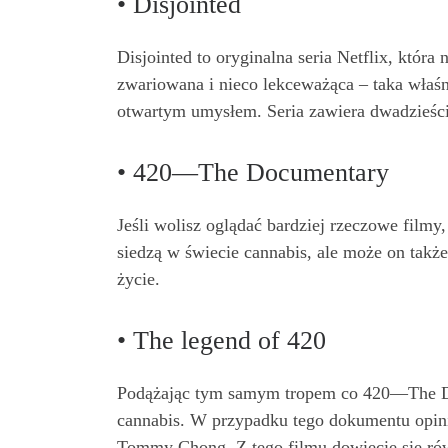
• Disjointed
Disjointed to oryginalna seria Netflix, któ
zwariowana i nieco lekceważąca – taka właśni
otwartym umysłem. Seria zawiera dwadzieśc
• 420—The Documentary
Jeśli wolisz oglądać bardziej rzeczowe filmy
siedzą w świecie cannabis, ale może on tak
życie.
• The legend of 420
Podążając tym samym tropem co 420—The Doc
cannabis. W przypadku tego dokumentu opini
Tommy Chong. Z tego filmu dowiecie się rów