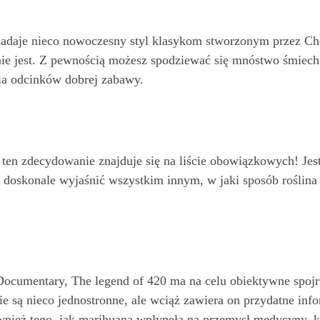
ra nadaje nieco nowoczesny styl klasykom stworzonym przez C
e jest. Z pewnością możesz spodziewać się mnóstwo śmiechu, a
ia odcinków dobrej zabawy.
, ten zdecydowanie znajduje się na liście obowiązkowych! Jest
że doskonale wyjaśnić wszystkim innym, w jaki sposób rośli
umentary, The legend of 420 ma na celu obiektywne spojrze
e są nieco jednostronne, ale wciąż zawiera on przydatne inf
nież tego, jak marihuana wpłynęła na przemysł medycyny, ku