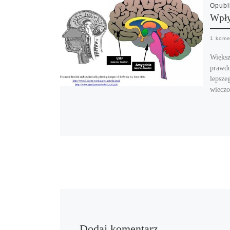
Opub
Wpły
1 kome
Większ
prawdo
lepsze
wieczo
Dodaj komentarz