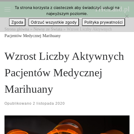
Ta strona korzysta z ciasteczek aby świadczyć usługi na
THCLand.pl
Przejdź do treści
najwyższym poziomie.
Menu
Zgoda
Odrzuć wszystkie zgody
Polityka prywatności
Strona główna
»
Newsy ze Świata
»
Wzrost Liczby Aktywnych
Pacjentów Medycznej Marihuany
Wzrost Liczby Aktywnych
Pacjentów Medycznej
Marihuany
Opublikowano
2 listopada 2020