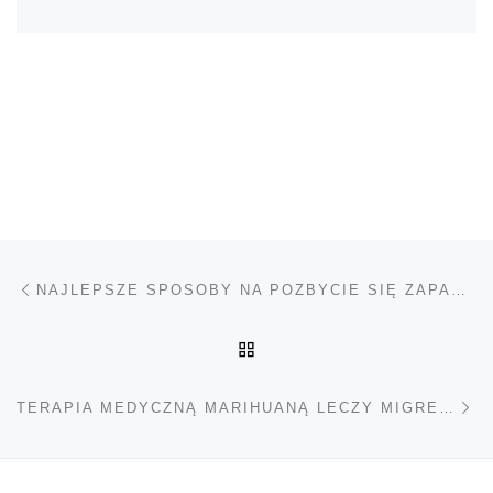
Nawigacja wpisu
Poprzedni wpis
NAJLEPSZE SPOSOBY NA POZBYCIE SIĘ ZAPACHU MARIHUANY
POWRÓT DO LISTY POS
Na
TERAPIA MEDYCZNĄ MARIHUANĄ LECZY MIGRENY