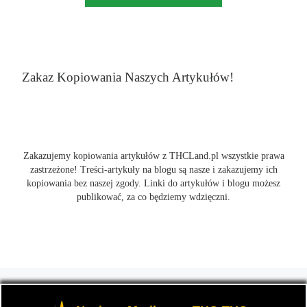
Zakaz Kopiowania Naszych Artykułów!
Zakazujemy kopiowania artykułów z THCLand.pl wszystkie prawa
zastrzeżone! Treści-artykuły na blogu są nasze i zakazujemy ich
kopiowania bez naszej zgody. Linki do artykułów i blogu możesz
publikować, za co będziemy wdzięczni.
© 2026
THCLand.pl
– Wszelkie prawa zastrzeżone
- Czyli
informacje na temat marihuany, konopi i cannabis oraz THC a