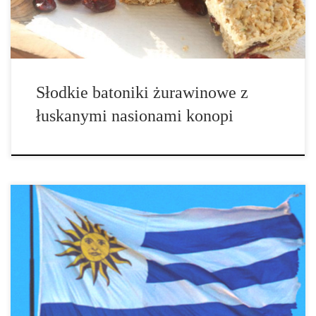
Słodkie batoniki żurawinowe z
łuskanymi nasionami konopi
Urugwaj zalegalizował oficjalnie marihuanę w dniu 6 maja. Po
czterech miesiącach dopracowywania, władze Urugwaju
przychodzą z kompleksowym planem regulującym handel
marihuaną. Wydany w zeszłym tygodniu, plan nakreśla system
produkcji i sprzedaży marihuany rekreacyjnej. Oczekuje się, że
system zostanie uruchomiony pod […]