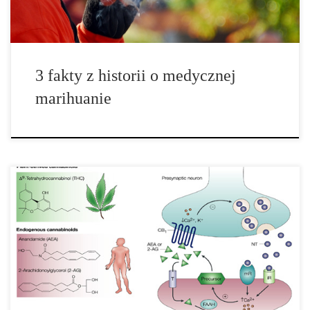
3 fakty z historii o medycznej
marihuanie
W wielkim skrócie kannabinoidy są grupą substancji czynnych
znajdujących się w marihuanie. Podczas gdy większość
użytkowników marihuany rozumie związek między THC a hajem,
zrozumienie całej chemii, która się za tym kryje to całkiem inna
sprawa. Przede wszystkim, kannabinoidy są odpowiedzialne […]