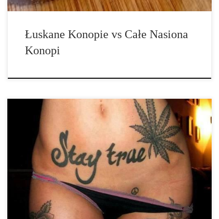
Łuskane Konopie vs Całe Nasiona
Konopi
Ludzie, którzy pragną schudnąć naprawdę chcą przyspieszyć swój
metabolizm. Szybszy metabolizm powoduje, że dana osoba
chudnie bardzo szybko. Poniżej kilka sposobów na przyspieszenie
metabolizmu o których prawdopodobnie nie wiesz. • JEDZ –
Częstym nieporozumieniem jest to, że ludzie próbują jeść […]