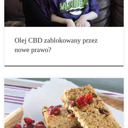
wszedł w życie 1 […]
Olej CBD zablokowany przez
nowe prawo?
Upewnij się, że posiadasz arkusze pergaminu do pieczenia nieco
większe niż 8×8. Możesz owinąć batony pojedynczo w papier
pergaminowy lub bibułki. Przechowuj schłodzone, aż będą gotowe
do zjedzenia. Ilość porcji: 16 batoników Składniki: • 2 szklanki
płatków owsianych • ⅓ […]