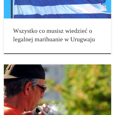
Wszystko co musisz wiedzieć o
legalnej marihuanie w Urugwaju
Medyczna marihuana została wprowadzona do medycyny
zachodniej w połowie 1800 roku. W 1830 roku, irlandzki lekarz o
imieniu William Brooke O’Shaughnessy obserwował stosowanie
marihuany podczas podróży do Indii. Po przestudiowaniu jej
skutków, wprowadził marihuanę dla lekarzy w Anglii w leczeniu
[…]