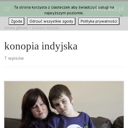
Ta strona korzysta z ciasteczek aby świadczyć usługi na
THCLand.pl
Przejdź do treści
najwyższym poziomie.
Menu
Zgoda
Odrzuć wszystkie zgody
Polityka prywatności
Strona główna
»
konopia indyjska
konopia indyjska
7 wpisów
Dla wielu Kanadyjczyków, nowe przepisy dotyczące marihuany
będą prowadziło do łatwiejszego dostępu do leku. A dla rodzin, w
których dzieci chorują na epilepsję, zmiana niesie ze sobą dużą
nadzieję na lekarstwo. Zgodnie z nowym programem, który