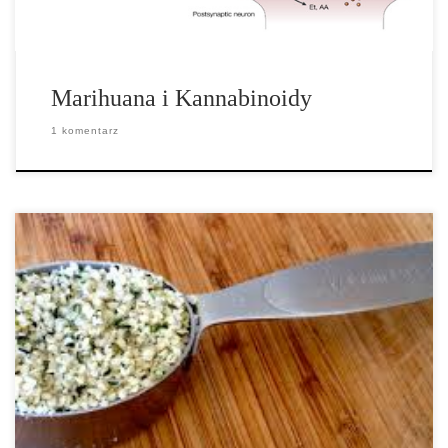
Marihuana i Kannabinoidy
1 komentarz
Łuskane nasiona konopi, które są nasionami konopi z usuniętą
zewnętrzną powłoką, posiadają wiele nazw takich jak serca konopi,
łuskane nasiona konopi, czy orzechy konopi. Ponieważ łupiny
nasion konopi są dosyć kruche i zawierają dużo błonnika, my jako
społeczeństwo nie jesteśmy […]