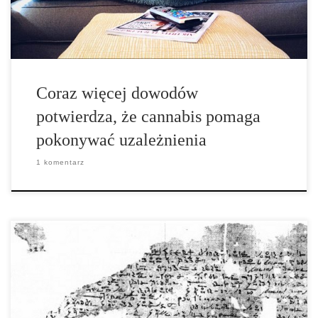
Coraz więcej dowodów
potwierdza, że cannabis pomaga
pokonywać uzależnienia
1 komentarz
Realizacja programów związanych z medyczną marihuaną jest
związana ze zmniejszeniem częstości występowania opioidów,
wykrywanych wśród śmiertelnie rannych kierowców, według