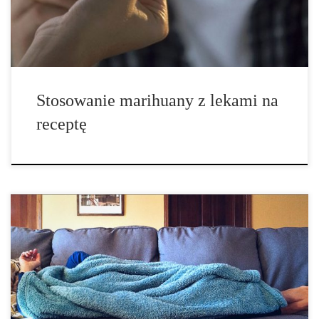
oraz lekami na receptę. […]
Stosowanie marihuany z lekami na
receptę
Przez wiele lat, głównym argumentem przeciwko marihuanie było
całe pojęcie jakoby cannabis był „bramą” do cięższych
narkotyków. Opierało się to na przyjęciu, że sama marihuana jest
w dużej mierze nieszkodliwa, ale nadal musi być niebezpieczna,
ponieważ prowadzi do cięższych narkotyków. […]