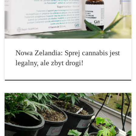
marihuana jest nielegalna w Nowej Zelandii, farmaceutyczny
wyciąg z konopi […]
Nowa Zelandia: Sprej cannabis jest
legalny, ale zbyt drogi!
Pomimo różnych przeszkód, niewielka część kanadyjskich lekarzy
zaczyna mówić o marihuanie jako legalnym lekarstwie. Zgodnie z
nowym programem, który rozpoczyna się w przyszłym miesiącu,
lekarze wkrótce staną się odpowiedzialni za recepty na marihuanę.