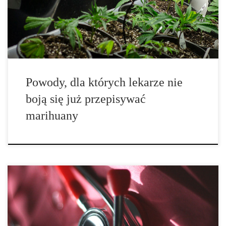
Odpowiedzialność zejdzie całkowicie z ramion Health Canada,
[…]
Powody, dla których lekarze nie
boją się już przepisywać
marihuany
Pomimo zmiany w polityce federalnej, wiele prowincji przychodzi
z własnymi zasadami, na podstawie których lekarze mogą
przepisywać medyczną marihuanę. Nowy kanadyjski program