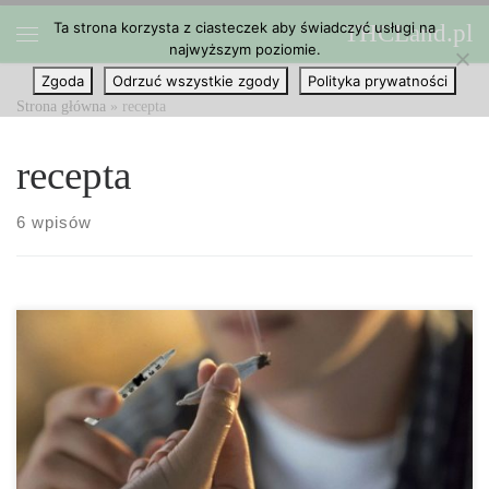
Ta strona korzysta z ciasteczek aby świadczyć usługi na
THCLand.pl
Przejdź do treści
najwyższym poziomie.
Menu
Zgoda
Odrzuć wszystkie zgody
Polityka prywatności
Strona główna
»
recepta
recepta
6 wpisów
Co do tej pory wiemy o stosowaniu marihuany z lekami na
receptę. W miarę rozwoju badań nad korzyściami oraz
stosowaniem cannabis w leczeniu szeregu dolegliwości, wciąż
pojawiają się pytania dotyczące ich interakcji z lekami bez recepty