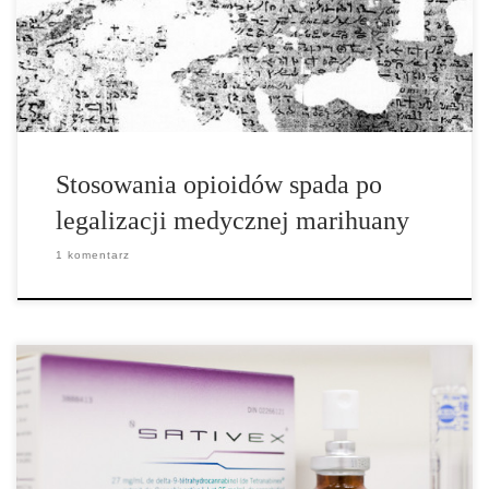
danych opublikowanych przed drukiem w American Journal of
Public Health. Naukowcy z Columbia University w Nowym Jorku
oraz University of California […]
Stosowania opioidów spada po
legalizacji medycznej marihuany
1 komentarz
Sprej na bazie konopi, który nazywa się Sativex można legalnie
przepisać w Nowej Zelandii. Jednak lek jest rzadko stosowany,
ponieważ rząd nie dotuje go w żaden sposób. Mimo że medyczna