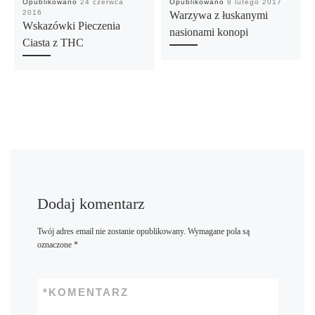
Opublikowano
24 czerwca
Opublikowano
8 lutego 2017
2016
Warzywa z łuskanymi
Wskazówki Pieczenia
nasionami konopi
Ciasta z THC
Dodaj komentarz
Twój adres email nie zostanie opublikowany.
Wymagane pola są
oznaczone
*
*
KOMENTARZ