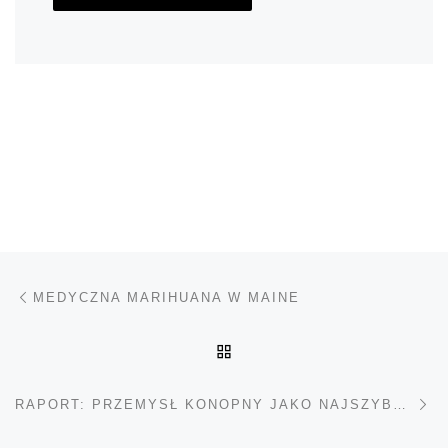
Nawigacja wpisu
Poprzedni wpis
MEDYCZNA MARIHUANA W MAINE
POWRÓT DO LISTY POS
Na
RAPORT: PRZEMYSŁ KONOPNY JAKO NAJSZYBCIEJ ROZWIJAJĄCY SIĘ