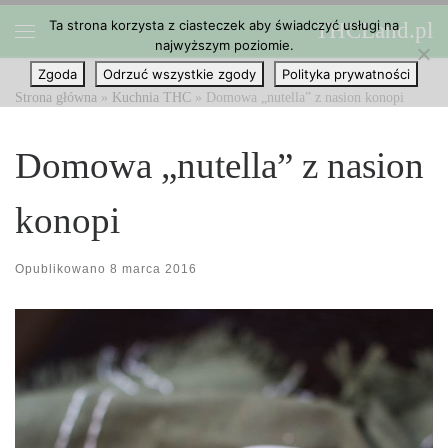
Ta strona korzysta z ciasteczek aby świadczyć usługi na
THCLand.pl
Przejdź do treści
najwyższym poziomie.
Menu
Zgoda
Odrzuć wszystkie zgody
Polityka prywatności
Strona główna
»
Kuchnia THC
»
Domowa „nutella” z nasion konopi
Domowa „nutella” z nasion
konopi
Opublikowano
8 marca 2016