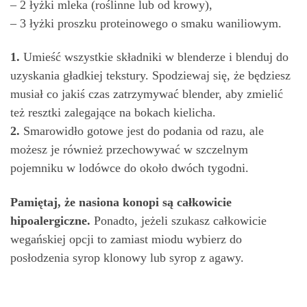
– 2 łyżki mleka (roślinne lub od krowy),
– 3 łyżki proszku proteinowego o smaku waniliowym.
1.
Umieść wszystkie składniki w blenderze i blenduj do
uzyskania gładkiej tekstury. Spodziewaj się, że będziesz
musiał co jakiś czas zatrzymywać blender, aby zmielić
też resztki zalegające na bokach kielicha.
2.
Smarowidło gotowe jest do podania od razu, ale
możesz je również przechowywać w szczelnym
pojemniku w lodówce do około dwóch tygodni.
Pamiętaj, że nasiona konopi są całkowicie
hipoalergiczne
.
Ponadto, jeżeli szukasz całkowicie
wegańskiej opcji to zamiast miodu wybierz do
posłodzenia syrop klonowy lub syrop z agawy.