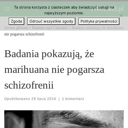
Ta strona korzysta z ciasteczek aby świadczyć usługi na
THCLand.pl
Przejdź do treści
najwyższym poziomie.
Menu
Zgoda
Odrzuć wszystkie zgody
Polityka prywatności
Strona główna
»
Badania nad Cannabis
»
Badania pokazują, że marihuana
nie pogarsza schizofrenii
Badania pokazują, że
marihuana nie pogarsza
schizofrenii
Opublikowano
29 lipca 2016
|
1 komentarz