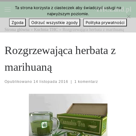
Ta strona korzysta z ciasteczek aby świadczyć usługi na
THCLand.pl
Przejdź do treści
najwyższym poziomie.
Menu
Zgoda
Odrzuć wszystkie zgody
Polityka prywatności
Strona główna
»
Kuchnia THC
»
Rozgrzewająca herbata z marihuaną
Rozgrzewająca herbata z
marihuaną
Opublikowano
14 listopada 2016
|
1 komentarz