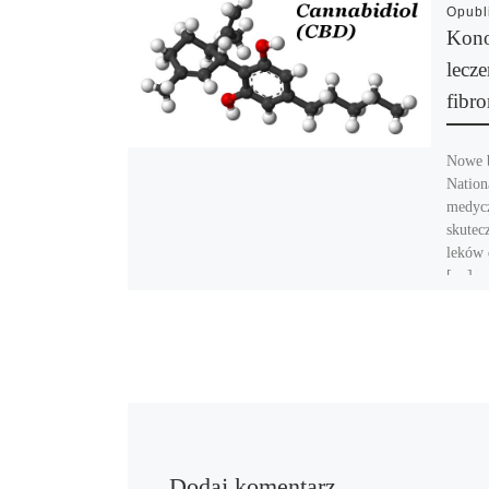
Opub
Kono
lecz
fibro
Nowe b
Nation
medycz
skutec
leków 
[…]
Dodaj komentarz