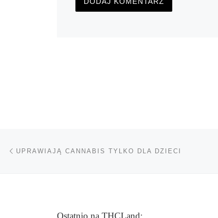
Nawigacja wpisu
Poprzedni wpis
UPRAWIAJĄ CANNABIS TYLKO DLA DZIECI
Ostatnio na THCLand: