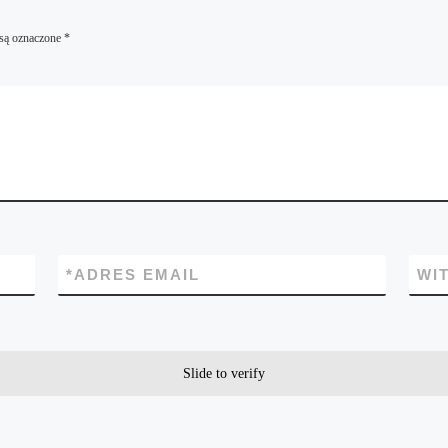
są oznaczone
*
*
ADRES EMAIL
WI
Slide to verify