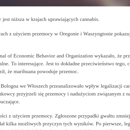
 jest niższa w krajach uprawiających cannabis.
wach z użyciem przemocy w Oregonie i Waszyngtonie pokazuje
al of Economic Behavior and Organization wykazało, że prz
galne. To interesujące. Jest to dokładne przeciwieństwo tego,
dził, że marihuana powoduje przemoc.
f Bologna we Włoszech przeanalizowało wpływ legalizacji c
kowcy przyjrzeli się przemocy i nadużyciom związanym z n
uczające.
ści z użyciem przemocy. Zgłoszone przypadki gwałtu zmniejsz
dał kilka możliwych przyczyn tych wyników. Po pierwsze, le