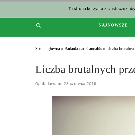
Przejdź do treści
Ta strona korzysta z ciasteczek ab
Search
NAJNOWSZE
Strona główna
»
Badania nad Cannabis
»
Liczba brutalnyc
Liczba brutalnych prze
Opublikowano
28 czerwca 2018