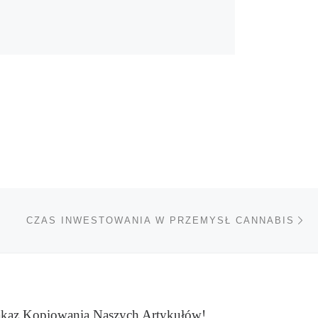
Na
TÓW
CZAS INWESTOWANIA W PRZEMYSŁ CANNABIS
kaz Kopiowania Naszych Artykułów!