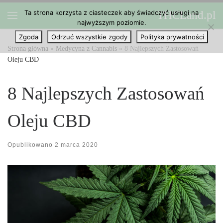
Ta strona korzysta z ciasteczek aby świadczyć usługi na
THCLand.pl
Przejdź do treści
najwyższym poziomie.
Menu
Zgoda
Odrzuć wszystkie zgody
Polityka prywatności
Strona główna
»
Medycyna z Cannabis
»
8 Najlepszych Zastosowań
Oleju CBD
8 Najlepszych Zastosowań
Oleju CBD
Opublikowano
2 marca 2020