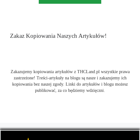
Zakaz Kopiowania Naszych Artykułów!
Zakazujemy kopiowania artykułów z THCLand.pl wszystkie prawa
zastrzeżone! Treści-artykuły na blogu są nasze i zakazujemy ich
kopiowania bez naszej zgody. Linki do artykułów i blogu możesz
publikować, za co będziemy wdzięczni.
© 2026
THCLand.pl
– Wszelkie prawa zastrzeżone
- Czyli
informacje na temat marihuany, konopi i cannabis oraz THC a