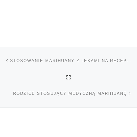
Nawigacja wpisu
Poprzedni wpis
STOSOWANIE MARIHUANY Z LEKAMI NA RECEPTĘ
POWRÓT DO LISTY POS
Na
RODZICE STOSUJĄCY MEDYCZNĄ MARIHUANĘ