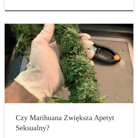
Czy marihuana zwiększa czy zmniejsza twój apetyt seksualny? Czy
marihuana wprawia się w romantyczny nastrój, czy zmienia cię w
kanapowego ziemniaka? Czy marihuana zwiększa twój apetyt
seksualny? Jeśli chodzi o związek, jaki istnieje między marihuaną a
seksem, nic nie jest […]
Czy Marihuana Zwiększa Apetyt
Seksualny?