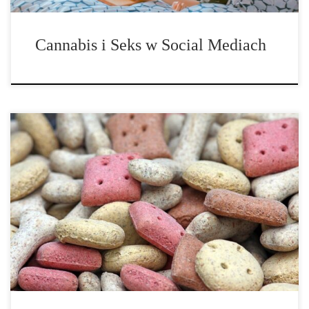
Cannabis i Seks w Social Mediach
Medyczna marihuana stała się niezwykle popularna wśród ludzkich
pacjentów, ale może być również korzystna dla ich futrzastych
przyjaciół. Wielu właścicieli zwierząt domowych przysięga, że ​​
używa medycznej marihuany dla swoich kocich i psich towarzyszy.
Chociaż wciąż trwają badania dotyczące skuteczności marihuany
[…]