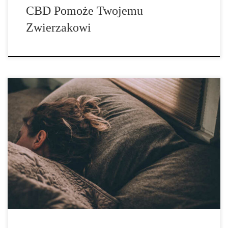
CBD Pomoże Twojemu
Zwierzakowi
Wielu z tych, którzy sprzeciwiają się reformie marihuany,
twierdzą, że legalizacja nieuchronnie doprowadziłaby do pewnego
rodzaju apokalipsy zombie – narodu leniwych palaczy, którzy nie
mogą znaleźć motywacji, by wstać z kanapy i znaleźć pracę.
Chociaż strach przed leniwym upalonym społeczeństwem […]