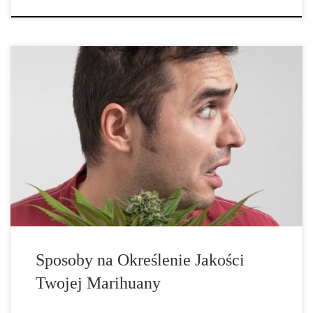
Czy kiedykolwiek kupiłeś marihuanę i czułeś, że jej jakość jest do
niczego? Cóż, powinieneś zrobić wszystko, aby nie dopuścić do
powtórzenia tej sytuacji. Wyobraź sobie, że kupujesz marihuanę po
znacznie wyższej cenie, i znajdujesz w niej owady, brud, roztocza,
pestycydy […]
Sposoby na Określenie Jakości
Twojej Marihuany