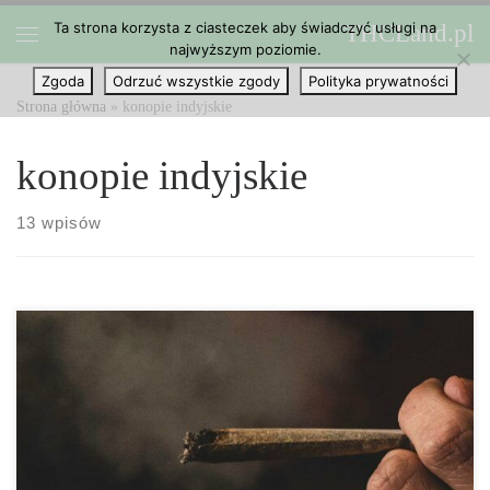
Ta strona korzysta z ciasteczek aby świadczyć usługi na
THCLand.pl
Przejdź do treści
najwyższym poziomie.
Menu
Zgoda
Odrzuć wszystkie zgody
Polityka prywatności
Strona główna
»
konopie indyjskie
konopie indyjskie
13 wpisów
Dlaczego po paleniu marihuany czas zwalnia? Biorąc pod uwagę,
że wszyscy fani marihuany mogą zgodzić się co do zjawiska
spowolnienia czasu pod wpływem marihuany, co nauka ma na ten
temat do powiedzenia? Jak naukowo wyjaśniono spowolnione