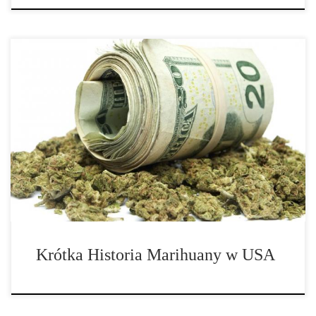
Historia marihuany w Stanach Zjednoczonych nie jest ładna. Była
przedmiotem oszczerczej kampanii i politycznego oczerniania,
marihuana i konopia przeszła naprawdę długą drogę. Historia
marihuany przed rokiem 1937 Aż do około 100 lat temu, historia
marihuany była nierozerwalnie związana z historią […]
Krótka Historia Marihuany w USA