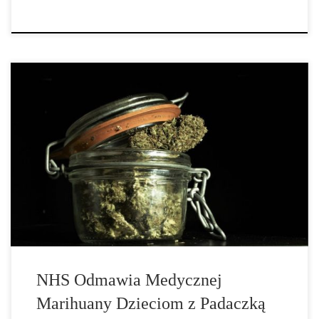
„NHS wielokrotnie odmówiło finansowania medycznej marihuany
dla dzieci z ciężką padaczką” – mówią pokrzywdzone rodziny.
Uważa się, że na olej „z całych roślin konopi indyjskich”
przepisano jedynie trzy recepty, odkąd marihuana została
zalegalizowana dwa lata temu, mówi grupa kampanii End […]
NHS Odmawia Medycznej
Marihuany Dzieciom z Padaczką