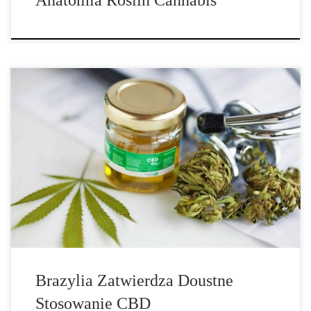
Brazylia zatwierdza produkt CBD do stosowania oralnego na
nowych zasadach. Brazylijskie władze ds. Zdrowia wydały
zezwolenie na doustny produkt CBD niezawierający THC, co jest
ważnym kamieniem milowym w branży konopi indyjskich w
największej gospodarce Ameryki Łacińskiej. Roztwór doustny
zarejestrowany dla […]
Brazylia Zatwierdza Doustne
Stosowanie CBD