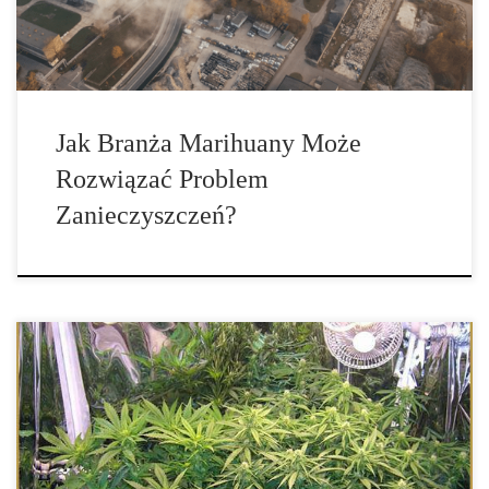
Jak Branża Marihuany Może
Rozwiązać Problem
Zanieczyszczeń?
Nowe przepisy w Indiach, pozwolą na wykorzystanie konopi jako
źródła pożywności. Według firmy badawczej GlobalData, nowe
przepisy dotyczące bezpieczeństwa żywności z konopi wzmocnią
jej reputację w Indiach. Firma ostrzegła jednak, że postęp zostanie