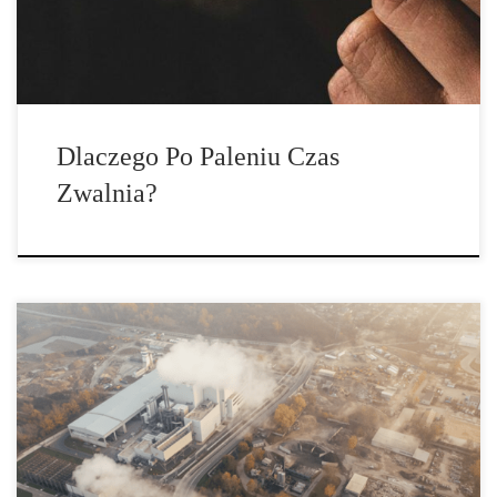
postrzeganie czasu podczas upalenia? […]
Dlaczego Po Paleniu Czas
Zwalnia?
Jak branża marihuany może rozwiązać problem zanieczyszczeń i
zmniejszyć ślad węglowy? Konopie indyjskie nie są tak zielone,
jak sobie wyobrażamy, rozwijający się przemysł konopny może
powodować nadmierne zanieczyszczenie, jak każdy inny przemysł.
Ponieważ jest częścią przemysłu rolniczego, podlega tej samej […]