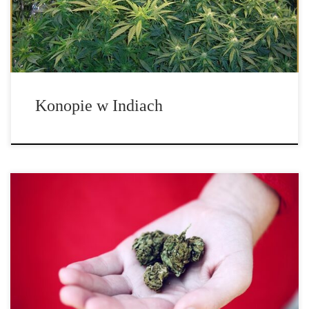
spowolniony, jeśli przepisy utrudnią edukację konsumentów na
[…]
Konopie w Indiach
Konopie indyjskie mogą wydawać się przytłaczające, gdy po raz
pierwszy zapoznasz się z tą rośliną, jednak jest kilka rzeczy, które
musisz wiedzieć, które mogą pomóc ci w doborze odpowiedniej
dawki i ustaleniu, która metoda jest dla ciebie najlepsza.
Przyjrzyjmy się […]