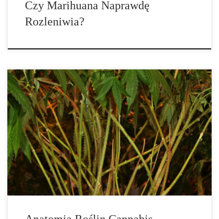
Czy Marihuana Naprawdę
Rozleniwia?
Niewiele współczesnych symboli jest tak kultowych jak liść
konopi. Jednak ze względu na jego ograniczony status i
klasyfikację federalną jako substancja kontrolowana według
harmonogramu I, wielu entuzjastów konopi nigdy nie widziało
dorosłej rośliny. Ten przewodnik ma na celu zapoznanie starych
[…]
Anatomia Roślin Cannabis