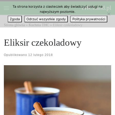
Ta strona korzysta z ciasteczek aby świadczyć usługi na
THCLand.pl
Przejdź do treści
najwyższym poziomie.
Menu
Zgoda
Odrzuć wszystkie zgody
Polityka prywatności
Strona główna
»
Kuchnia THC
»
Eliksir czekoladowy
Eliksir czekoladowy
Opublikowano
12 lutego 2018