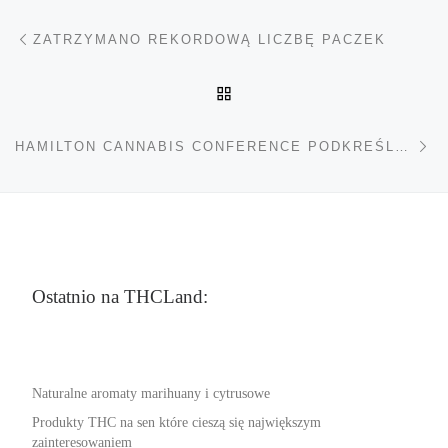
Nawigacja wpisu
Poprzedni wpis
ZATRZYMANO REKORDOWĄ LICZBĘ PACZEK
POWRÓT DO LISTY POS
Na
HAMILTON CANNABIS CONFERENCE PODKREŚLA POTRZEBĘ BADAŃ
Ostatnio na THCLand:
Naturalne aromaty marihuany i cytrusowe
Produkty THC na sen które cieszą się największym
zainteresowaniem