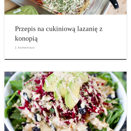
Przepis na cukiniową lazanię z
konopią
1 komentarz
Składniki na sałatkę: opakowanie rukoli 1 pokrojona gruszka 1
pokrojony burak 1/4 szklanki suszonej żurawiny pół pokrojonego
awokado 1/4 szklanki łuskanych nasion konopi gorgonzola (do
posypania) Składniki na dressing: 1/4 szklanki + 1 łyżka łuskanych
nasion konopi 1/4 szklanki oliwy […]