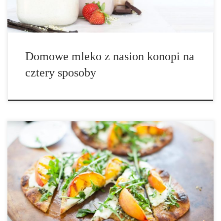
Domowe mleko z nasion konopi na
cztery sposoby
Składniki: • 1 szklanka liści bazylii, • 2 łyżki stołowe oleju z
konopi, • 2 łyżki stołowe parmezanu, • 2 łyżki stołowe łuskanych
nasion konopi, • 1 łyżeczka startej skórki z cytryny, • 1 mały ząbek
czosnku, • ¼ łyżeczki […]