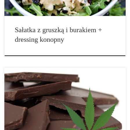
Sałatka z gruszką i burakiem +
dressing konopny
Składniki: • szklanka masła kakaowego • 1/4 szklanki posiekanych
orzechów • 1 szklanka kakao w proszku • 1/2 szklanki miodu • 1
łyżka ekstraktu waniliowego • 10 gramów hasz oleju 1. Roztop
masło kakaowe w kąpieli wodnej. Po roztopieniu, dodaj […]