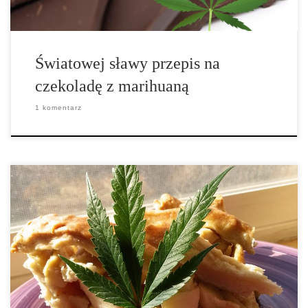
Światowej sławy przepis na
czekoladę z marihuaną
1 komentarz
Składniki na spód: 3 ¼ szklanki mąki I łyżeczki soli 2 łyżki cukru
1 lub 2 szklanki zimnego masła THC 5 do 6 łyżek zimnej wody
Składniki na wypełnienie: 3 kg jabłek 3¼ szklanki brązowego
cukru 3 łyżki mąki pszennej […]