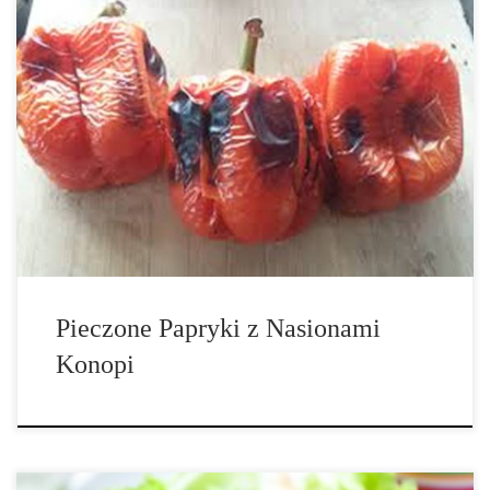
Pyszna Papryka z Nasionami Konopi, Przygotowanie w Prosty
Sposób Czas przygotowania: 20 minut Ilość porcji: 4 Składniki: 4
papryki, bez gniazd nasiennych, 4 łyżki całych nasion konopi, ⅓
szklanki oliwy z oliwek, 2 łyżki octu balsamicznego, ¼ szklanki
świeżego rozmarynu, […]
Pieczone Papryki z Nasionami
Konopi