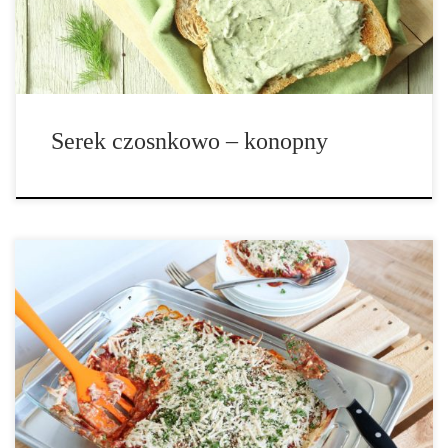
Z […]
Serek czosnkowo – konopny
Składniki na 8 – 10 porcji: 5 średnich cukinii 1 łyżka soli słoik
sosu pomidorowego pasta pomidorowa 2 łyżki oliwy z oliwek 1
duża cebula 3 duże ząbki czosnku 1 opakowanie sera mozzarella
1/2 szklanki łuskanych nasion konopi 2 duże […]