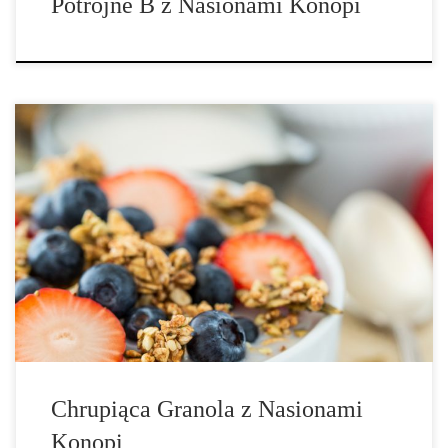
Potrójne B z Nasionami Konopi
Tym razem mamy dla was przepyszny przepis na chrupiącą
granolę z nasionami konopi Składniki: (na 10 porcji) • 1¼
szklanki nasion konopi, • 4 szklanki płatków owsianych, • ¾
szklanki wiórków kokosowych, • ¾ szklanki płatków żytnich, • ¾
szklanki […]
Chrupiąca Granola z Nasionami
Konopi