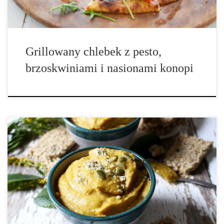
Grillowany chlebek z pesto,
brzoskwiniami i nasionami konopi
Składniki do pieczonych warzyw: • 1 łyżka octu balsamicznego, •
1 łyżeczka oleju kokosowego, • 1 średni słodki ziemniak
pokrojony w kostkę, • 1 szklanka różyczek kalafiora, • 3 ząbki
pieczonego czosnku, • sól, • 1 kostka masła. Składniki na […]