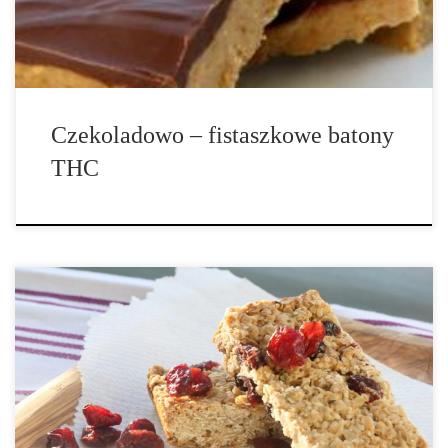
Czekoladowo – fistaszkowe batony
THC
Upewnij się, że posiadasz arkusze pergaminu do pieczenia nieco
większe niż 8×8. Możesz owinąć batony pojedynczo w papier
pergaminowy lub bibułki. Przechowuj schłodzone, aż będą gotowe
do zjedzenia. Ilość porcji: 16 batoników Składniki: • 2 szklanki
płatków owsianych • ⅓ […]