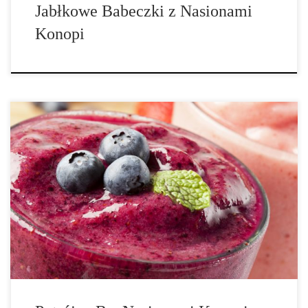
Jabłkowe Babeczki z Nasionami
Konopi
Składniki: (na dwie porcje) • 2 miarki białka konopnego, • ½
szklanki nasion konopi, • ¾ szklanki wody filtrowanej, • ¾
szklanki ekologicznego jogurtu, • 2 łyżki nasion lnu, • ½ szklanki
mrożonych jagód, • 1 łyżeczka mielonego cynamonu, • […]