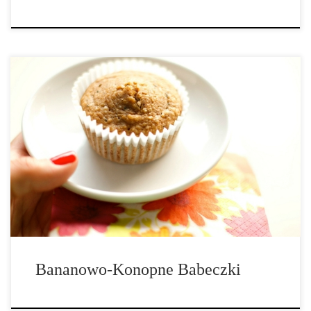
Składniki: – ¾ szklanki mąki migdałowej, – 2 łyżki mąki
kokosowej, – 2 łyżki nasion konopi, – 2 łyżeczki cynamonu, – ¼
łyżeczki różowej soli himalajskiej, – ½ łyżeczki sody
oczyszczonej, – ½ łyżeczki proszku do pieczenia, – puree z […]
Bananowo-Konopne Babeczki