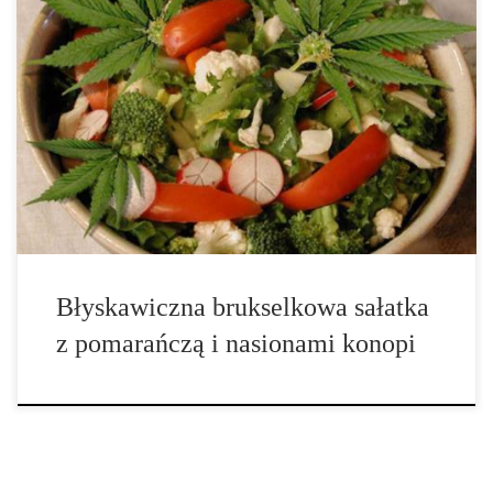
To surowe danie jest pełne witamin, przeciwutleniaczy i zdrowych
tłuszczów. Czas przygotowania : 10 minut. Składniki: 270g
brukselki, 40g rukoli, 1 pomarańcza, 1 awokado, 35g łuskanych
nasion konopi, 3 łyżki oliwy z oliwek, 2 łyżki soku z cytryny, 1
łyżeczka […]
Błyskawiczna brukselkowa sałatka
z pomarańczą i nasionami konopi