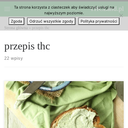
Ta strona korzysta z ciasteczek aby świadczyć usługi na
THCLand.pl
Przejdź do treści
najwyższym poziomie.
Menu
Zgoda
Odrzuć wszystkie zgody
Polityka prywatności
Strona główna
»
przepis thc
przepis thc
22 wpisy
Ten wspaniały ser składa się z kremowych nasion konopi
przyprawionych czosnkiem oraz świeżym szczypiorkiem. Przepis
jest adresowany do osób na tradycyjnej diecie oraz na diecie
wegetariańskiej i wegańskiej, ponieważ nie posiada żadnych
składników odzwierzęcych. Czas przygotowania: 5 minut. Porcja: