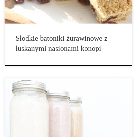
Słodkie batoniki żurawinowe z
łuskanymi nasionami konopi
Czas wykonania: 10 minut Ilość porcji: 3 Standardowe mleko
konopne Składniki: • 3 szklanki zimnej wody • 1 szklanka
łuskanych nasion konopi Waniliowe mleko konopne Składniki: • 3
szklanki zimnej wody • 1 szklanka łuskanych nasion konopi • 4-6
daktyli […]