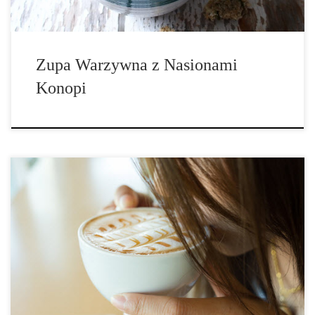
Zupa Warzywna z Nasionami
Konopi
Składniki: (1 porcja) • 1 szklanka parzonej kawy (może być także
bezkofeinowa), • ¼ szklanki mleka kokosowego, • 1 łyżka oleju z
konopi, • 1-2 żółtka (z organicznych jaj), • ⅛ łyżeczki zmielonego
ziela angielskiego, • ⅛ łyżeczki gałki muszkatołowej, […]