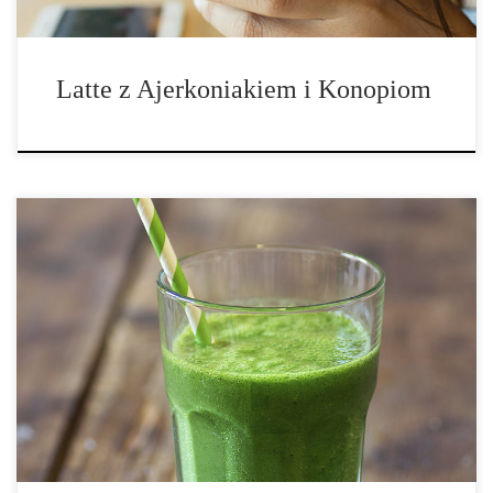
Latte z Ajerkoniakiem i Konopiom
Składniki: • ¾ szklanki jarmużu, • ¼ ogórka, • 1 łodyga selera, •
pół cytryny, bez skórki, • pół mrożonego banana, • ¼ szklanki
ananasa, świeżego lub z zalewy, • 3 łyżki nasion konopi, • ½
szklanki niesłodzonego mleka migdałowego, […]