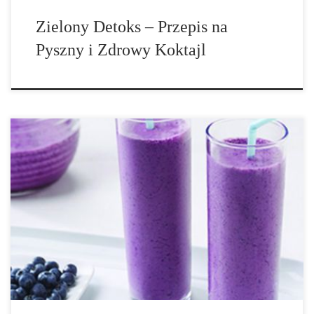
Zielony Detoks – Przepis na
Pyszny i Zdrowy Koktajl
Składniki: (na dwie porcje) • 2 filiżanki czekoladowego proszku
protein z konopi, • 1 łyżka nasion konopi, • 1 szklanka borówek, •
2 łyżki masła kokosowego lub oleju kokosowego, • 1 łyżeczka
cynamonu, • 2 łyżki kakao. Jak przyrządzić: 1. […]