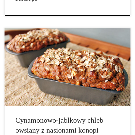
Składniki: – ¾ płatków owsianych, – 1 duże jabłko pokrojone na
małe kawałki, – ½ kostki roztopionego masła, – 1⅓ szklanki musu
jabłkowego, – 1 łyżka ekstraktu waniliowego, – 2 szklanki mąki
pszennej razowej (można zastąpić inną), – 4 łyżki […]
Cynamonowo-jabłkowy chleb
owsiany z nasionami konopi