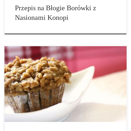
Przepis na Błogie Borówki z
Nasionami Konopi
Sprawdź nasz przepis na pyszne babeczki z nasionami konopi
Składniki: (na 12 babeczek) • 2 szklanki mąki pszennej, • 1
łyżeczka sody oczyszczonej, • ¼ łyżeczki mielonego cynamonu, •
¼ łyżeczki mielonego imbiru, • ¼ łyżeczki mielonego ziela
angielskiego, • […]