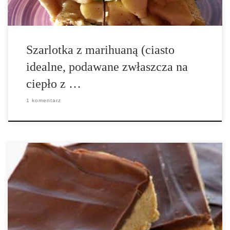
Szarlotka z marihuaną (ciasto
idealne, podawane zwłaszcza na
ciepło z …
1 komentarz
Składniki: 6 gramów marihuany 1/2 szklanki oleju 1/3 szklanki
masła orzechowego 1 jajko 1 szklanka brązowego cukru 1 łyżeczka
ekstraktu waniliowego 1 szklanka mąki 1 szklanka płatków
czekoladowych 1. Najpierw musisz aktywować marihuanę i
możesz to zrobić poprzez upieczenie jej […]