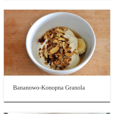
Składniki: – 2-3 dojrzałe banany, – 1 szklanka niesłodzonego sosu
jabłkowego, – ½ szklanki naturalnego masła orzechowego, – 1
łyżeczka cynamonu, – 1 łyżeczka ekstraktu waniliowego, – ¼
łyżeczki soli, – 1 szklanka nasion konopi, – 1 szklanka wiórek
kokosowych, […]
Bananowo-Konopna Granola