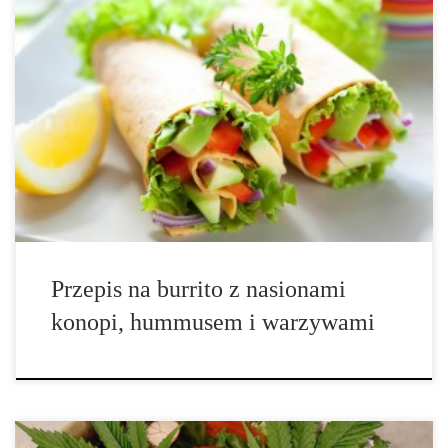
Łatwy przepis na burrito, którym na pewno zachwycisz grupę
swoich przyjaciół. Następnym razem, gdy będziesz szukał pomysłu
na zdrowy i satysfakcjonujący obiad lub kolację – wybierz ten,
ponieważ z pewnością się nie zawiedziesz. Przepis jest całkowicie
wegański, czyli idealny dla […]
Przepis na burrito z nasionami
konopi, hummusem i warzywami