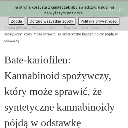
Ta strona korzysta z ciasteczek aby świadczyć usługi na
THCLand.pl
Przejdź do treści
najwyższym poziomie.
Menu
Zgoda
Odrzuć wszystkie zgody
Polityka prywatności
Strona główna
»
Newsy ze Świata
»
Bate-kariofilen: Kannabinoid
spożywczy, który może sprawić, że syntetyczne kannabinoidy pójdą w
odstawkę
Bate-kariofilen:
Kannabinoid spożywczy,
który może sprawić, że
syntetyczne kannabinoidy
pójdą w odstawkę