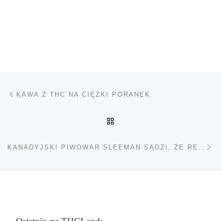
Nawigacja wpisu
Poprzedni wpis
KAWA Z THC NA CIĘŻKI PORANEK
POWRÓT DO LISTY POS
Na
KANADYJSKI PIWOWAR SLEEMAN SĄDZI, ŻE REGULACJA MARIHUANY TAK JAK ALKOHOLU MOŻE ŚWIETNIE DZIAŁAĆ