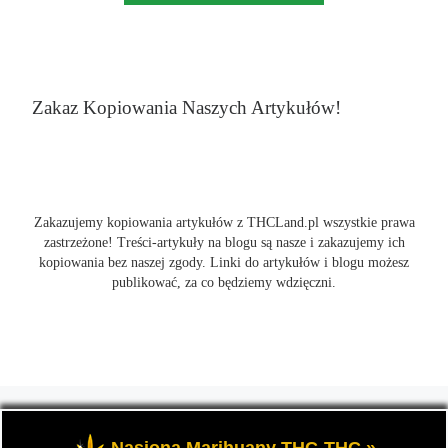
Zakaz Kopiowania Naszych Artykułów!
Zakazujemy kopiowania artykułów z THCLand.pl wszystkie prawa
zastrzeżone! Treści-artykuły na blogu są nasze i zakazujemy ich
kopiowania bez naszej zgody. Linki do artykułów i blogu możesz
publikować, za co będziemy wdzięczni.
© 2026
THCLand.pl
– Wszelkie prawa zastrzeżone
- Czyli
informacje na temat marihuany, konopi i cannabis oraz THC a
Nasiona Marihuany THC-THC »