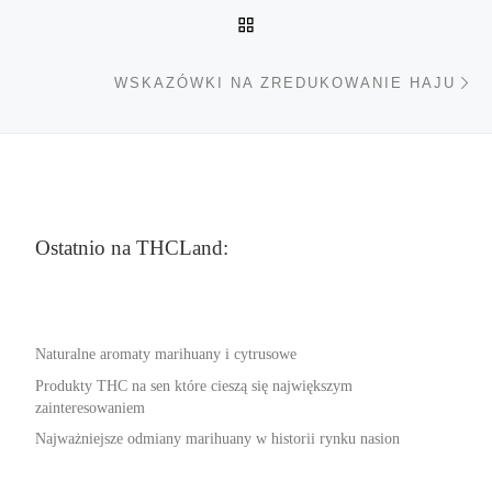
POWRÓT DO LISTY POS
Na
WSKAZÓWKI NA ZREDUKOWANIE HAJU
Ostatnio na THCLand:
Naturalne aromaty marihuany i cytrusowe
Produkty THC na sen które cieszą się największym
zainteresowaniem
Najważniejsze odmiany marihuany w historii rynku nasion