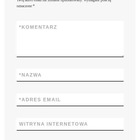
Twój adres email nie zostanie opublikowany.
Wymagane pola są
oznaczone
*
*
KOMENTARZ
*
NAZWA
*
ADRES EMAIL
WITRYNA INTERNETOWA