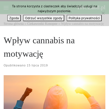
Ta strona korzysta z ciasteczek aby świadczyć usługi na
THCLand.pl
Przejdź do treści
najwyższym poziomie.
Menu
Zgoda
Odrzuć wszystkie zgody
Polityka prywatności
Strona główna
»
Ciekawostki Konopne
»
Wpływ cannabis na motywację
Wpływ cannabis na
motywację
Opublikowano
15 lipca 2019