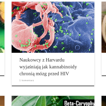
Związki chemiczne, które działają na tych samych
ścieżkach co marihuana mogą być użyteczne w
zapobieganiu uszkodzeniom mózgu, które występują
podczas choroby HIV. Około 40% zakażeń HIV
prowadzi do pewnego rodzaju zaburzeń mózgu, takich
jak HIV-1, które związane jest z upośledzeniem […]
Naukowcy z Harvardu
wyjaśniają jak kannabinoidy
chronią mózg przed HIV
1 komentarz