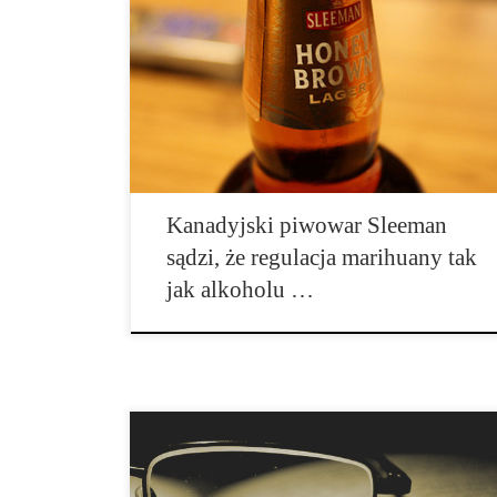
Założyciel Sleeman Breweries, trzeciego co do
wielkości browaru w Kanadzie, widzi podobieństwo
pomiędzy prohibicją alkoholową i aktualnym stanem
marihuany. Kiedy John Sleeman przywrócił rodzinny
browar w 1988 roku, sprowadził biznes, który
uplasował się w wyblakłą erę prohibicji alkoholowej.
Wracając do […]
Kanadyjski piwowar Sleeman
sądzi, że regulacja marihuany tak
jak alkoholu …
Uzależnienie od marihuany jest nadal temat dyskusji
na całym świecie, pomimo badań dowodzących, że