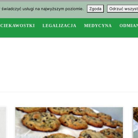
y świadczyć usługi na najwyższym poziomie.
Zgoda
Odrzuć wszyst
CIEKAWOSTKI
LEGALIZACJA
MEDYCYNA
ODMIA
Cześć wszystkim! Dzisiaj przyrządzimy przepyszne,
ale klasyczne ciasteczka czekoladowe z marihuaną. Jest
to jeden z naszych ulubionych przepisów, a ciasteczka