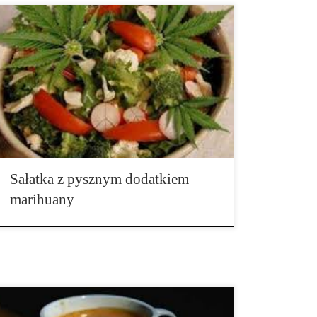
Sałatki są jednym z najzdrowszych posiłków jaki
możemy konsumować. Dla użytkowników medycznej
marihuany, którzy są świadomi zdrowia, sałatka z
marihuaną jest idealnym posiłkiem, a także świetną
alternatywą dla palenia. Świeże liście marihuany
zapewniają najlepsze korzyści lecznicze, ale należy
zauważyć, że […]
Sałatka z pysznym dodatkiem
marihuany