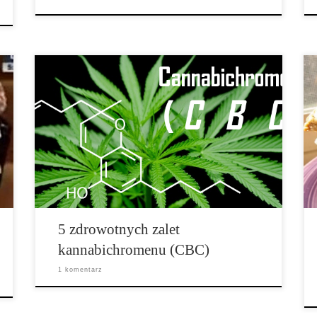
Choć nazwy THC i CBD są już dosyć popularne,
bardzo mało ludzi wie o związku znajdującym się w
marihuanie i noszącym nazwę kannabichromen. Jest to
dosyć niefortunne, ponieważ kannabichromen jest
faktycznie drugim najbardziej obfitym kannabinoidem
marihuany, co oznacza, że najprawdopodobniej […]
5 zdrowotnych zalet
kannabichromenu (CBC)
1 komentarz