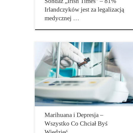
Sondaż „Irish Times” – 81%
Irlandczyków jest za legalizacją
medycznej …
Wiele można usłyszeć o tym, jak to marihuana pomaga
osobom cierpiącym na szeroką gamę dolegliwości
fizycznych, raka, jaskrę, AIDS. Jednak opowieści o
stosowaniu marihuany w leczeniu zaburzeń
psychicznych, takich jak depresja są już mniej
popularne. Na szczęście, marihuana zrzuca złe […]
Marihuana i Depresja –
Wszystko Co Chciał Byś
Wiedzieć