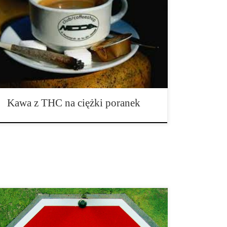
Jest to niezwykły przepis na kawę z marihuaną, która
da Ci prawdziwy haj. Wystarczy wyobrazić sobie moc
marihuany i kofeiny wywodzącą się z filiżanki!
Przepis jest idealny dla tych, którzy potrzebują
pobudzenia, jak i dla tych, którzy długie godziny
przesiadują […]
Kawa z THC na ciężki poranek
Przy produkcji marihuany, która zaczyna wyglądać jak