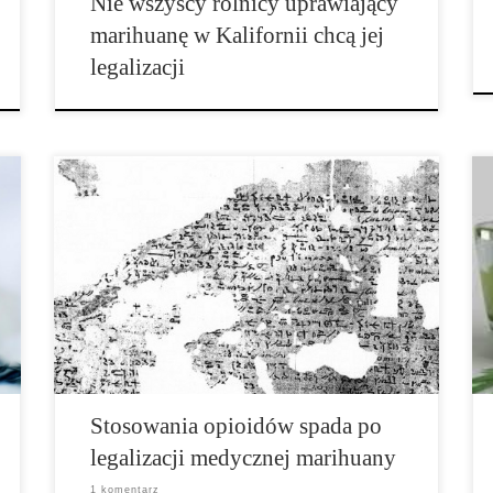
Nie wszyscy rolnicy uprawiający
marihuanę w Kalifornii chcą jej
legalizacji
Realizacja programów związanych z medyczną
marihuaną jest związana ze zmniejszeniem częstości
występowania opioidów, wykrywanych wśród
śmiertelnie rannych kierowców, według danych
opublikowanych przed drukiem w American Journal of
Public Health. Naukowcy z Columbia University w
Nowym Jorku oraz University of California […]
Stosowania opioidów spada po
legalizacji medycznej marihuany
1 komentarz