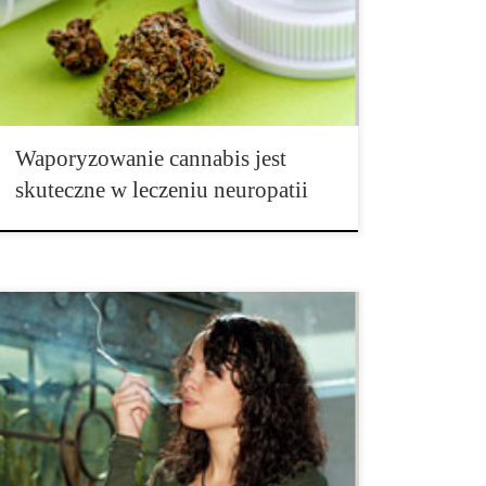
kręgowego oraz schorzeń pokrewnych. Zespół z
Uniwersytetu Kalifornijskiego w San Diego, UC
Davis, oraz Sacramento VA Medical Center oceniali
wpływ waporyzowanej marihuany w […]
Waporyzowanie cannabis jest
skuteczne w leczeniu neuropatii
Jak wynika z badań opublikowanych w The Journal of
Mental Health Policy and Economics, stosowanie
cannabis jest związane z niższym wskaźnikiem masy
ciała (BMI). Badacze z University of Miami oceniali
zależność między stosowaniem marihuany a wartością
BMI w reprezentatywnej próbie […]