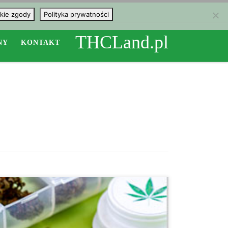
kie zgody
Polityka prywatności
THCLand.pl
NY
KONTAKT
Jak wynika z kontrolowanych badań klinicznych,
wdychanie waporyzowanej marihuany zmniejsza ból
neuropatyczny u pacjentów z urazami rdzenia