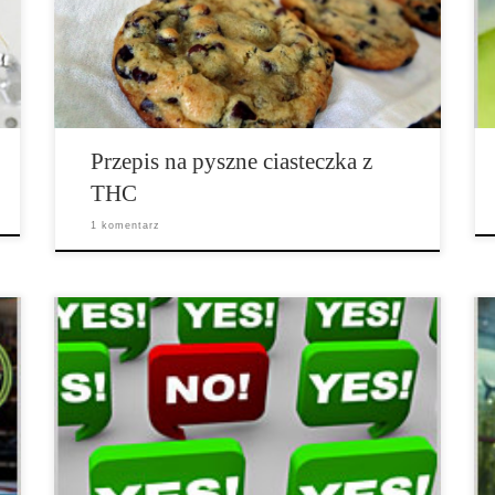
zawsze są hitem na każdej imprezie. Prosty, ale bardzo
pyszny przepis, który musisz wypróbować chociaż raz.
Więc bez zbędnych ceregieli, […]
Przepis na pyszne ciasteczka z
THC
1 komentarz
Republikański gubernator, Bruce Rauner podpisał w
piątek przepisy, które zmieniają stanowy system kar za
posiadanie marihuany. Bill 2228 zmniejsza kary za
posiadanie do 10 gramów marihuany, z wykroczeniem
karnego podlegającego karze do sześciu miesięcy
więzienia oraz grzywnie w wysokości 1.500 […]