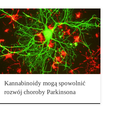
Nowe badania przeprowadzone w Wielkiej Brytanii
mogą wyjaśnić dlaczego substancje chemiczne
znajdujące się w marihuanie oferują ochronę w
różnych modelach choroby Parkinsona. Choroba
Parkinsona jest bardziej powszechna wśród starzejącej
się populacji i objawia się powszechną utratą komórek
wytwarzających dopaminę w […]
Kannabinoidy mogą spowolnić
rozwój choroby Parkinsona