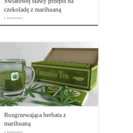
Światowej sławy przepis na
czekoladę z marihuaną
1 komentarz
Znudzony? Szukasz małej rozrywki w leniwe,
listopadowe popołudnie? Koniecznie wypróbuj nasz
przepis na herbatę. Zanim przejdziemy dalej, chcemy
tylko zaznaczyć – nie jest to typowa zielona herbata
:-). Prezentujemy przepis na herbatę, która nie tylko
świetnie smakuje. Składniki: • twoja […]
Rozgrzewająca herbata z
marihuaną
1 komentarz