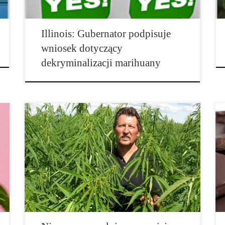
Illinois: Gubernator podpisuje
wniosek dotyczący
dekryminalizacji marihuany
20 lat po tym jak po raz pierwszy stan zalegalizował
medyczną marihuanę, wyborcy w Kalifornii pod
koniec listopada zadecydują, czy należy zalegalizować
rekreacyjne wykorzystanie marihuany. To może
oznaczać niezłą gratkę dla hodowców marihuany w
stanie Kalifornia – ale nie każdy […]