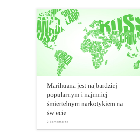
Marihuana jest najpopularniejszym narkotykiem na
świecie, a jednocześnie przyczyniła się do najmniejszej
liczby zgonów, jak pokazują obecne badania.
Naukowcy z USA i Australii przeanalizowali dane
dotyczące globalnego stosowania leków i stwierdzili,
że uzależnienie od popularnych środków
przeciwbólowych takich jak Vicodin, […]
Marihuana jest najbardziej
popularnym i najmniej
śmiertelnym narkotykiem na
świecie
2 komentarze