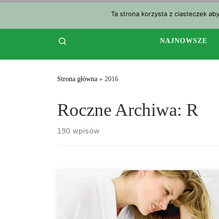
Przejdź do treści
Ta strona korzysta z ciasteczek ab
Search
NAJNOWSZE
Strona główna
»
2016
Roczne Archiwa:
R
190 wpisów
Czy wiesz, że królowa Wiktoria stosowała cannabis w
celach leczniczych, aby zapobiec skurczom
miesiączkowym? To prawda, zazwyczaj wdychała dym