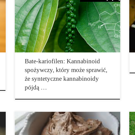
Naukowcy włożyli wiele wysiłku próbując stworzyć
kannabinoidy o właściwościach medycznych, które nie
powodują haju. Nowe doniesienia sugerują, ze istnieje
już rozwiązanie i prawdopodobnie można je kupić w
lokalnym sklepie spożywczym. Kannabinoidem, który
może skreślić dekady pracy jest beta-kariofilen (BCP).
BCP […]
Bate-kariofilen: Kannabinoid
spożywczy, który może sprawić,
że syntetyczne kannabinoidy
pójdą …
Wszyscy doskonale wiemy, że lody są jedną z