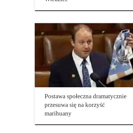
Prawie sześciu na dziesięciu Amerykanów uważa
obecnie, że stosowanie marihuany powinno być
legalne, a tylko około jeden na trzech twierdzi, że
obecna polityka powinna być kontynuowana, zgodnie
z ogólnokrajowymi danymi opublikowanymi przez
Pew Research Center. Pięćdziesiąt siedem procent
respondentów twierdzi, […]
Postawa społeczna dramatycznie
przesuwa się na korzyść
marihuany