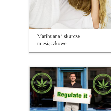
palonej marihuany, albo sama ją paliła. Wystarczy
trochę poszukać w internecie, a znajdziesz więcej niż
wystarczająco zaleceń w jaki sposób złagodzić […]
Marihuana i skurcze
miesiączkowe
Jak donosi CBS News, rośnie liczba firm oraz
celebrytów, takich jak Melissa Etheridge, którzy chcą
zarobić na rozwijającym się przemyśle marihuany.
Etheridge nigdy tak naprawdę nie pasowała do obrazu
gwiazdy rocka. „Widziałam alkohol, widziałam co on
powoduje. Byłam tak podekscytowana […]