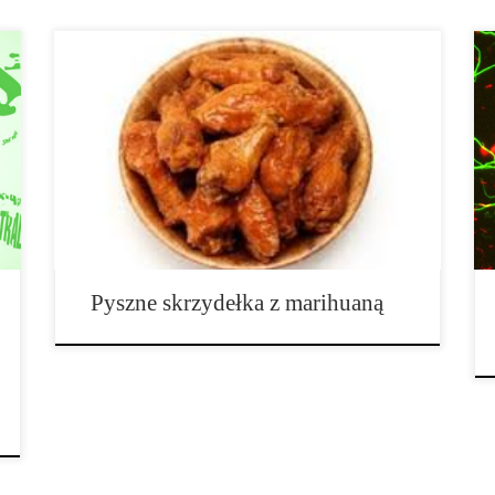
Chciałbyś przygotować smaczne, chrupiące skrzydełka
z kurczaka z marihuaną? Mamy dla ciebie świetny i
prosty przepis! Składniki: kilogram skrzydełek z
kurczaka olej roślinny ostry sos pomidorowy ½
szklanki masła THC dressing 1. Zacznij od
przygotowania kurczaka. Umyj skrzydełka, i włóż […]
Pyszne skrzydełka z marihuaną