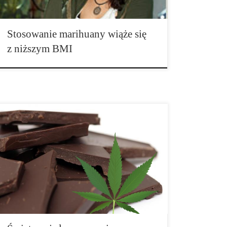
Stosowanie marihuany wiąże się
z niższym BMI
Składniki: • szklanka masła kakaowego • 1/4 szklanki
posiekanych orzechów • 1 szklanka kakao w proszku •
1/2 szklanki miodu • 1 łyżka ekstraktu waniliowego •
10 gramów hasz oleju 1. Roztop masło kakaowe w
kąpieli wodnej. Po roztopieniu, dodaj […]