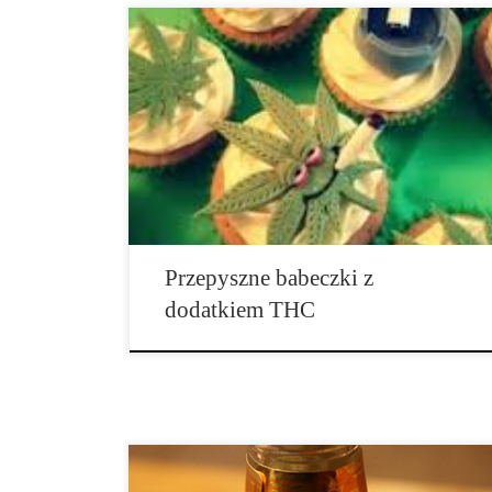
Każdy kocha babeczki – z co najmniej dwóch
powodów! Smakują wyśmienicie oraz są super-łatwe
do wykonania. Składniki: 1 opakowanie miksu do
ciasta ¼ szklanki wody 1/3 szklanki oleju canna lub ½
uncji mielonej konopi 3 jajka 1 szklanka płatków
czekoladowych […]
Przepyszne babeczki z
dodatkiem THC