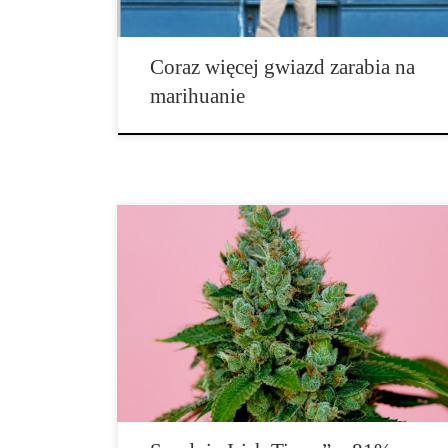
Coraz więcej gwiazd zarabia na
marihuanie
Najnowszy irlandzki sondaż donosi, że wyborcy
opowiedzieli się za legalizacją marihuany do celów
leczniczych. Mimo, że niektórzy ministrowie pozostają
zdenerwowani na wieść o perspektywie legalizacji
marihuany, społeczeństwo nie wydaje się o to martwić.
Zapytani, czy są za, czy przeciw legalizacji […]