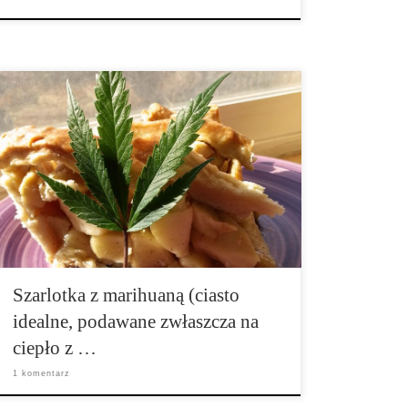
Składniki na spód: 3 ¼ szklanki mąki I łyżeczki soli 2
łyżki cukru 1 lub 2 szklanki zimnego masła THC 5 do
6 łyżek zimnej wody Składniki na wypełnienie: 3 kg
jabłek 3¼ szklanki brązowego cukru 3 łyżki mąki
pszennej […]
Szarlotka z marihuaną (ciasto
idealne, podawane zwłaszcza na
ciepło z …
1 komentarz