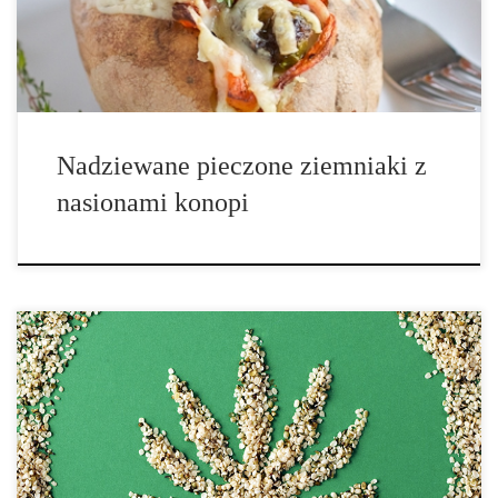
błonnika. […]
Nadziewane pieczone ziemniaki z
nasionami konopi
Szukasz sprawdzonego źródła cynku w codziennej diecie? Nasiona
konopi i olej konopny są idealne, aby utrzymać cynk na
właściwym poziomie. Cynk jest ważnym składnikiem, który
pomaga w utrzymaniu zdrowego układu odpornościowego. Z
powodu mnogości korzyści odżywczych jakie posiadają konopie