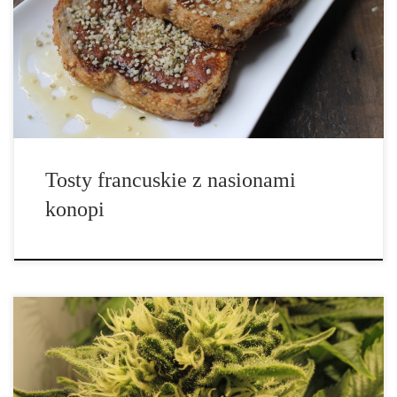
śniadanie. Jest to nie tylko smaczny sposób, aby rozpocząć swój
dzień, ale także bardzo szybki w przygotowaniu. W mniej niż 15
minut będziesz mógł cieszyć się gotowym posiłkiem przy filiżance
[…]
Tosty francuskie z nasionami
konopi
Czym jest cannabis ruderalis i czym różni się od innych szczepów
z rodziny konopi (indica oraz sativa)? Znacznie mniej widoczny,