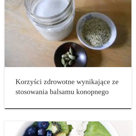
Korzyści zdrowotne wynikające ze stosowania balsamu konopnego
są liczne, począwszy od przyjaznych dla skóry witamin i
niezbędnych kwasów tłuszczowych. Podobnie jak inne produkty
produkty konopne (nasiona konopi i mleko konopne to znaczące
przykłady), balsam konopny zauważalnie zyskuje wzrost
popularności w […]
Korzyści zdrowotne wynikające ze
stosowania balsamu konopnego