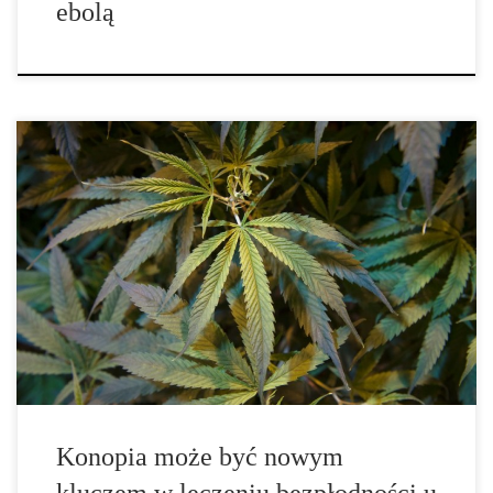
ebolą
Z najnowszych badań wynika, że marihuana może być kluczem do
opracowania nowych metod leczenia bezpłodności u mężczyzn.
Naukowcy odkryli, że ekspozycja na lek może wpływać na DNA
białek, chromatyny plemnikowej oraz mieć wpływ na płodność,
rozwój zarodka i zdrowie potomstwa. […]
Konopia może być nowym