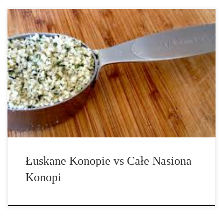
Łuskane nasiona konopi, które są nasionami konopi z usuniętą
zewnętrzną powłoką, posiadają wiele nazw takich jak serca konopi,
łuskane nasiona konopi, czy orzechy konopi. Ponieważ łupiny
nasion konopi są dosyć kruche i zawierają dużo błonnika, my jako
społeczeństwo nie jesteśmy […]
Łuskane Konopie vs Całe Nasiona
Konopi