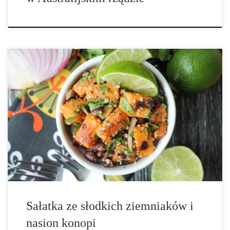
Dzięki rosnącej popularności konopi jako suplementu diety,
znalezienie ich w sklepie już od dawna nie sprawia trudności.
Coraz więcej sklepów spożywczych spełnia wymagania klientów i
dodaje łuskane nasiona konopi do swojej oferty produktów
żywieniowych. Nasiona konopi są doskonałym źródłem białka,
[…]
Sałatka ze słodkich ziemniaków i
nasion konopi