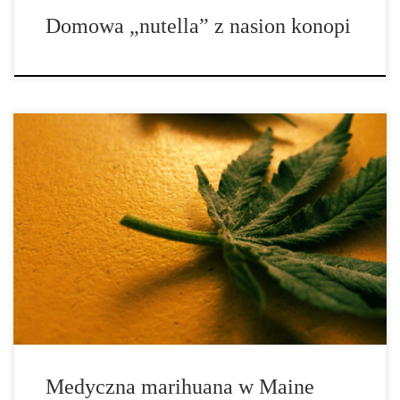
Domowa „nutella” z nasion konopi
Zatwierdzone w dniu 2 listopada 1999 roku przez 61% wyborców,
prawo dotyczące medycznej marihuany było jednym z pierwszych
w Stanach Zjednoczonych; był to również pierwszy stan na
wschodnim wybrzeżu, który zatwierdził ustawę dopuszczającą
legalne użycie medycznej marihuany. Ustawa zezwalająca na […]
Medyczna marihuana w Maine