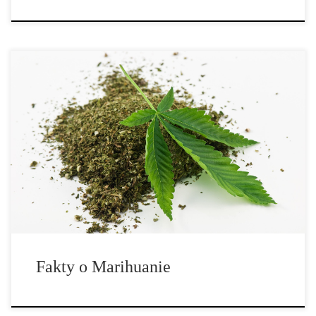
Marihuana jest rośliną zawierającą psychoaktywną substancję
chemiczną, tetrahydrokannabinol (THC) w swoich liściach, pąkach
i kwiatach. Marihuana jest najczęściej stosowanym nielegalnym
narkotykiem, a 42% Amerykanów deklaruje, że kiedyś jej
próbowało. Pomimo faktu, że efekty uboczne stosowania
marihuany są mniej szkodliwe niż […]
Fakty o Marihuanie