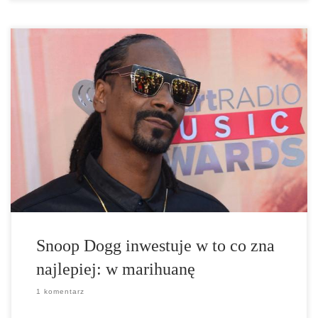
Firma rapera dołączyła do grona przedsiębiorstw inwestujących w
start-upy i wsparła nowy start-up konopny, Eaze, o 10 milionów
dolarów, co nie jest tak wielkim zaskoczeniem. Zaskoczenie,
bynajmniej, leży w samym start-upie, który jest pierwszym w
swoim rodzaju, który przyciąga takie […]
Snoop Dogg inwestuje w to co zna
najlepiej: w marihuanę
1 komentarz