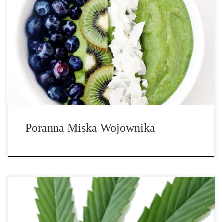
Nie zawsze musimy zmagać się ze smokami, aby być
wojownikami. Chodzi o małe kroki, które sprowadzają się do
większego celu końcowego oraz niezachwianej siły woli, która
doprowadzi nas do tego celu. Dla nas, oznacza to dostarczanie
sobie dobrej jakości energii […]
Poranna Miska Wojownika
Nowo zaproponowany system klasyfikacji sugeruje, aby skupić się