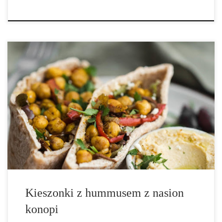
Te odżywcze kieszonki są idealną propozycją na obiad lub jako
przekąska Przepis podzielony jest na etapy. Zacznij od zrobienia
hummusu, który oparty jest na ciecierzycy i nasionach konopi.
Nasiona konopi pochodzą od rośliny cannabis sativa (konopia
siewna), zawierają duże ilości […]
Kieszonki z hummusem z nasion
konopi