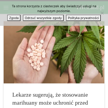
Ta strona korzysta z ciasteczek aby świadczyć usługi na
THCLand.pl
Przejdź do treści
najwyższym poziomie.
Menu
Zgoda
Odrzuć wszystkie zgody
Polityka prywatności
Jakiś czas temu wirus ebola trafił na szczyt listy chorób, których
się obawiamy. Skuteczne szczepionki ani leczenie nie zostały
jeszcze odkryte, chociaż jeden sposób pozostaje w ukryciu:
marihuana. Kannabinoidy zawarte w marihuanie zyskują coraz
większą reputację jako sposób kontrolowania i […]
Lekarze sugerują, że stosowanie
marihuany może uchronić przed