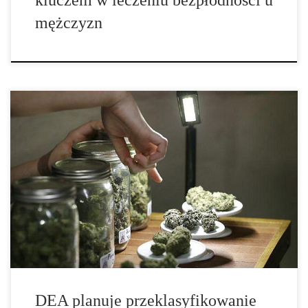
kluczem w leczeniu bezpłodności u
mężczyzn
DEA (The Drug Enforcement Administration) planuje
zadecydować, czy marihuana powinna być przeklasyfikowana na
mocy prawa federalnego w „pierwszej połowie 2016,” podała
agencja w liście do senatorów. DEA, odpowiadając na list od
senator Elizabeth Warren (D-Mass.) oraz siedmiu innych
senatorów, wzywając […]
DEA planuje przeklasyfikowanie