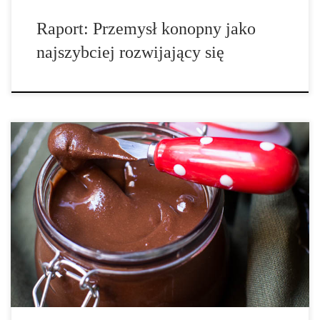
Raport: Przemysł konopny jako
najszybciej rozwijający się
Jeżeli jesteś fanem nutelli, ale szukasz własnego sposobu na jej
zrobienie, aby mieć kontrolę nad składnikami, pokochasz tą
czekoladową opcję. Smarowidło wykonane jest z nasion konopi,
które pełne są wartości odżywczych. Nasiona, które posiadają
subtelny orzechowy smak, są doskonałym źródłem […]