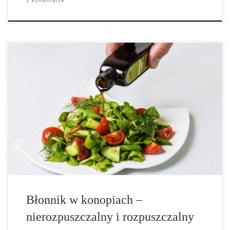
2 komentarze
Wszyscy powinniśmy jeść więcej błonnika. Dieta o niskiej
zawartości błonnika na pewno nie jest dobrą rzeczą, nie tylko jeśli
chodzi o trawienie, ale także o utrzymanie prawidłowej wagi w
dzisiejszych czasach. Nie tylko powinniśmy jeść więcej błonnika,
ale przede wszystkim […]
Błonnik w konopiach –
nierozpuszczalny i rozpuszczalny