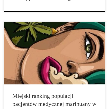
Nie jest tajemnicą, że poparcie legalizacji marihuany rośnie; Jak
dotąd, 23 stany przeszły środki legislacyjne w celu legalizacji
marihuany, a 16 stanów zalegalizowało niepsychoaktywny składnik
marihuany, kannabidiol (CBD), także w celach medycznych – co
oznacza, że ponad połowa kraju jest […]
Miejski ranking populacji
pacjentów medycznej marihuany w