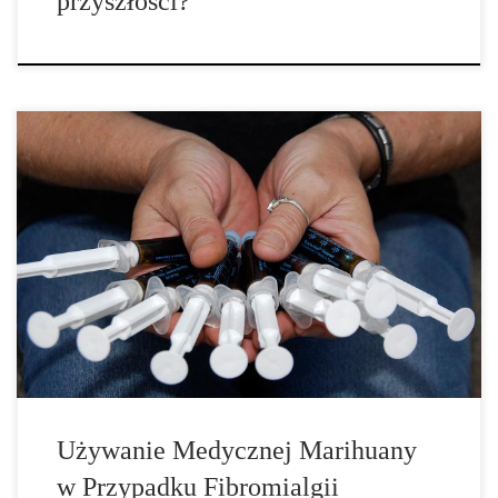
przyszłości?
Fibromialgia to niezbyt znana choroba, zaliczana do schorzeń
reumatycznych. A dokładniej, jest to przewlekła niezapalna
choroba reumatyczna tkanek miękkich. Objawia się zazwyczaj
tym, że chora na nią osoba rano wstaje wyczerpana, zesztywniała
czy obolała. Zazwyczaj zawodzi jej pamięć, a ból […]
Używanie Medycznej Marihuany
w Przypadku Fibromialgii