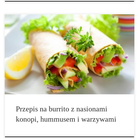
Łatwy przepis na burrito, którym na pewno zachwycisz grupę
swoich przyjaciół. Następnym razem, gdy będziesz szukał pomysłu
na zdrowy i satysfakcjonujący obiad lub kolację – wybierz ten,
ponieważ z pewnością się nie zawiedziesz. Przepis jest całkowicie
wegański, czyli idealny dla […]
Przepis na burrito z nasionami
konopi, hummusem i warzywami