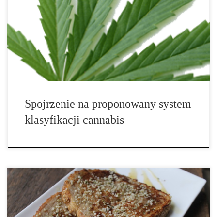
na cannabis sativa oraz indica i wyeliminować cannabis ruderalis
dla cannabis afganica. Afganika nie reprezentuje nowego rodzaju
konopi, jest to raczej zmieniona nazwa wersji konopi indyjskiej.
Ale dlaczego? Dlaczego pojawiły się propozycje […]
Spojrzenie na proponowany system
klasyfikacji cannabis
Nie ma nic lepszego, niż tosty francuskie na smaczne weekendowe