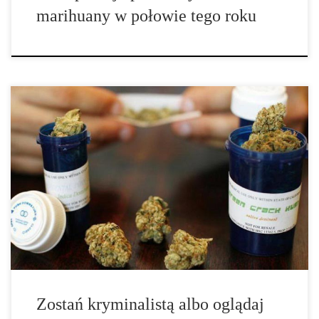
marihuany w połowie tego roku
Zdesperowani rodzice, chcący pomóc swoim poważnie chorym
dzieciom odeszli we wtorkowy wieczór źli i ze łzami w oczach po
tym, jak prawodawcy w Nebrasce nie zaakceptowali ustawy, która
miała na celu zalegalizowanie medycznej marihuany. „Uczyliśmy
nasze dzieci, aby znały swoją […]
Zostań kryminalistą albo oglądaj