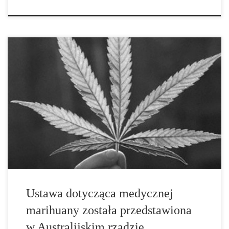
Jak donoszą ostatnie sondaże, większość Australijczyków popiera
ideę zalegalizowania medycznej marihuany. A nowa ustawa
przedstawiona w australijskim senacie w ubiegłym tygodniu ma na
celu zalegalizowanie medycznej marihuany w całym kraju. Projekt
ustawy przedstawiony w senacie ma na celu stworzenie systemu
[…]
Ustawa dotycząca medycznej
marihuany została przedstawiona
w Australijskim rządzie