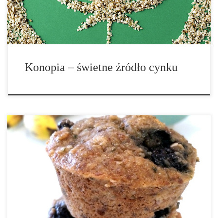
często […]
Konopia – świetne źródło cynku
Jeśli szukasz sposobu na włączenie większej ilości nasion konopi
do diety, ze względu na ich naturalne korzyści zdrowotne –
koniecznie musisz spróbować tego przepisu. Nasiona konopi –
pochodzą z rośliny cannabis sativa (konopia siewna) i uważane są
za doskonałe źródło […]