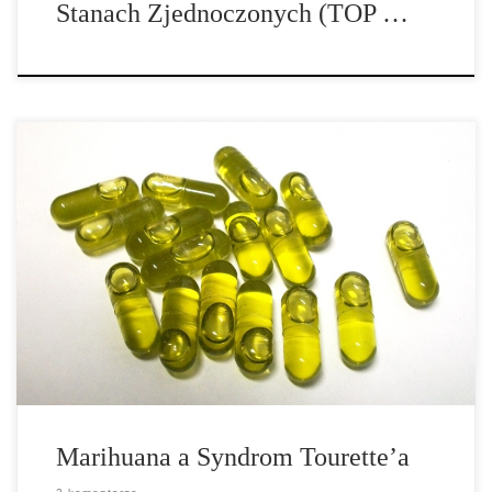
Stanach Zjednoczonych (TOP …
AMA stwierdza w swoim raporcie online: „Istnieją tylko
ograniczone dane na temat wpływu marihuany na pacjentów z
zespołem Tourette’a, którzy źle reagują na standardowe leczenie,
dane te składają się z historii 4 przypadków, które zgłosiły
korzystne efekty z palenia marihuany […]
Marihuana a Syndrom Tourette’a