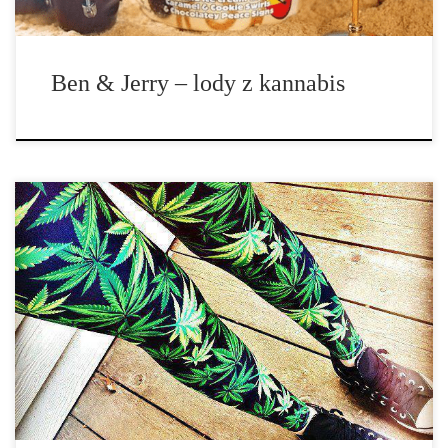
Ben & Jerry – lody z kannabis
Ostatnie doniesienia gospodarcze pokazują w dość jasny sposób, że
przemysł konopny jest jednym z najszybciej rozwijających się. „W
ciągu ostatniego roku, wzrost branży konopi został poważnie
uznany jako najszybciej rozwijający się przemysł w Ameryce. Co
oznacza niezwykle szybką przemianę. W […]