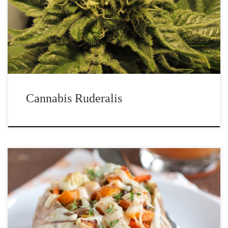
niż jego lepiej znani i bardziej powszechni bracia cannabis sativa i
cannabis indica, cannabis ruderalis jest nadal jednym z
podstawowych […]
Cannabis Ruderalis
Poniższy przepis to receptura na pożywne i smaczne danie, idealne
na chłodniejsze dni. W zimny wieczór, nie ma nic lepszego niż
pieczone ziemniaki. Będą one nie tylko obfitym posiłkiem, ale
także świetnym źródłem witaminy B6, potasu, witaminy C i