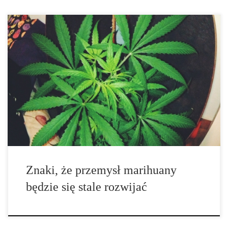
Marihuana szybko uznana została za normalną i konwencjonalną, i
tak samo dzieje się z przemysłem marihuany. W czasie powolnego
wzrostu, konopne firmy tryskają energią. Jest to dziwna mieszanka
prawdziwej radości ze zwycięstwa chwastów nad ciemnymi siłami
represji (przynajmniej w niektórych […]
Znaki, że przemysł marihuany
będzie się stale rozwijać