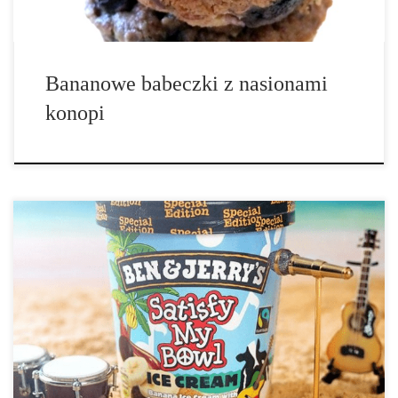
Bananowe babeczki z nasionami
konopi
Firma Ben and Jerry produkująca desery lodowe, która stała się
niejako ikoną odnosząc niesamowity sukces twierdzi, że są otwarci
na ideę lodów konopnych. Ben Cohen i Jerry Greenfield,
założyciele firmy niedawno stwierdzili, że podoba im się idea
lodów konopnych (lub […]