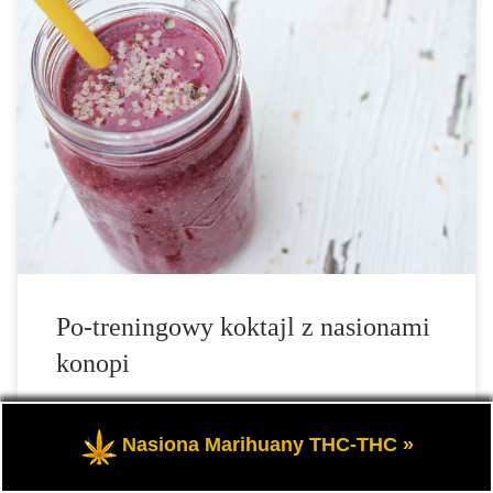
Ten przepis na po-treningowy koktajl zawiera w sobie nasiona
konopi, które dodają mu ekstra właściwości odżywcze. Jest to
dobry powód, dlaczego przepisy na po-treningowe koktajle są
bardziej popularne niż kiedykolwiek: Są świetnym sposobem na
zaopatrzenie się w niezbędne witaminy i […]
Po-treningowy koktajl z nasionami
konopi
Nasiona Marihuany THC-THC »